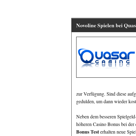
Novoline Spielen bei Qu
zur Verfügung. Sind diese auf
gedulden, um dann wieder kost
Neben dem besseren Spielgel
höheren Casino Bonus bei der 
Bonus Test
erhalten neue Spi