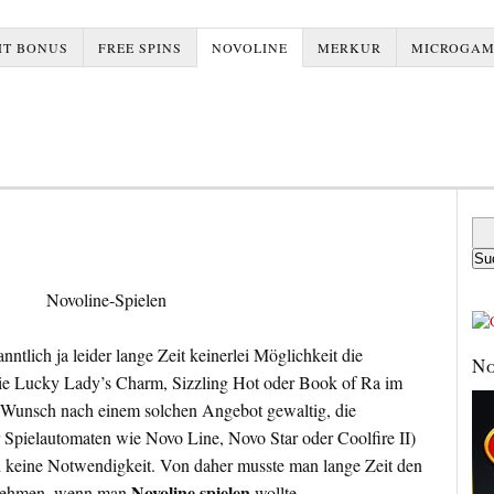
IT BONUS
FREE SPINS
NOVOLINE
MERKUR
MICROGAM
ntlich ja leider lange Zeit keinerlei Möglichkeit die
No
wie Lucky Lady’s Charm, Sizzling Hot oder Book of Ra im
r Wunsch nach einem solchen Angebot gewaltig, die
 Spielautomaten wie Novo Line, Novo Star oder Coolfire II)
ch keine Notwendigkeit. Von daher musste man lange Zeit den
Novoline spielen
h nehmen, wenn man
wollte.