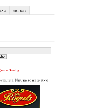
ING
NET ENT
voline Neuerscheinung: