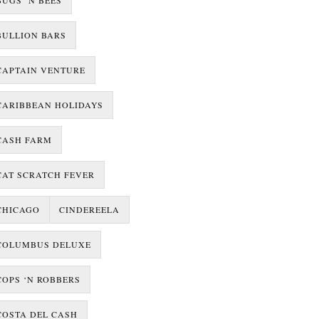
BUGS ‘N BEES
BULLION BARS
CAPTAIN VENTURE
CARIBBEAN HOLIDAYS
CASH FARM
CAT SCRATCH FEVER
CHICAGO
CINDEREELA
COLUMBUS DELUXE
COPS ‘N ROBBERS
COSTA DEL CASH