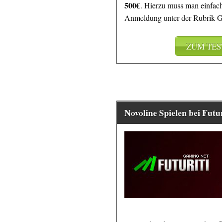
500€
. Hierzu muss man einfa
Anmeldung unter der Rubrik G
ZUM TES
Novoline Spielen bei Futur