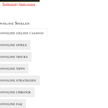
Testbericht
|
Gratis testen
voline Spielen
NOVOLINE ONLINE CASINOS
NOVOLINE SPIELE
NOVOLINE TRICKS
NOVOLINE TIPPS
NOVOLINE STRATEGIEN
NOVOLINE CHRONIK
NOVOLINE FAQ