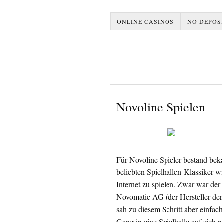
ONLINE CASINOS
NO DEPOS
Novoline Spielen
Für Novoline Spieler bestand bekan
beliebten Spielhallen-Klassiker 
Internet zu spielen. Zwar war de
Novomatic AG (der Hersteller der
sah zu diesem Schritt aber einfa
Gang in eine Spielhalle auf sic