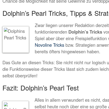
Chance die Möglichkeit hat seine Gewinne zu verdoppe
Dolphin’s Pearl Tricks, Tipps & Stra
Zwar liegen unserer Redaktion derzeit
funktionierenden
Dolphin’s Tricks
vor
Spiel aber über eine Freispielfunktion
Novoline Tricks
bzw. Strategien anwend
bereits öfters hingewiesen haben.
Das Gute an diesen Tricks: Sie nicht nicht nur logisch 
die Funktionsweise dieser Tricks lässt sich zudem leic
selbst überprüfen!
Fazit: Dolphin’s Pearl Test
Alles in allem verwundert es nicht, da
selbst heute noch über eine so große