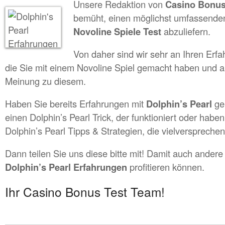
Unsere Redaktion von
Casino Bonus
bemüht, einen möglichst umfassenden
Novoline Spiele Test
abzuliefern.
Von daher sind wir sehr an Ihren Erfa
die Sie mit einem Novoline Spiel gemacht haben und a
Meinung zu diesem.
Haben Sie bereits Erfahrungen mit
Dolphin’s Pearl
ge
einen Dolphin’s Pearl Trick, der funktioniert oder haben
Dolphin’s Pearl Tipps & Strategien, die vielverspreche
Dann teilen Sie uns diese bitte mit! Damit auch andere
Dolphin’s Pearl Erfahrungen
profitieren können.
Ihr Casino Bonus Test Team!