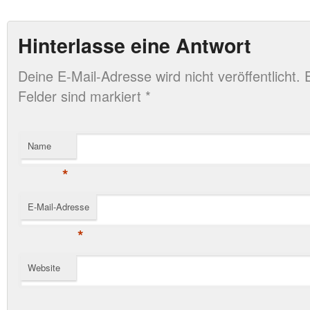
Hinterlasse eine Antwort
Deine E-Mail-Adresse wird nicht veröffentlicht. 
Felder sind markiert
*
Name
*
E-Mail-Adresse
*
Website