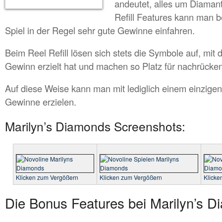
andeutet, alles um Diaman
Refill Features kann man b
Spiel in der Regel sehr gute Gewinne einfahren.
Beim Reel Refill lösen sich stets die Symbole auf, mi
Gewinn erzielt hat und machen so Platz für nachrück
Auf diese Weise kann man mit lediglich einem einzigen
Gewinne erzielen.
Marilyn’s Diamonds Screenshots:
Klicken zum Vergößern
Klicken zum Vergößern
Klicke
Die Bonus Features bei Marilyn’s 