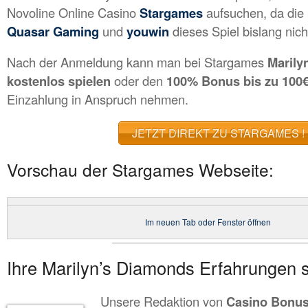
Novoline Online Casino
Stargames
aufsuchen, da die
Quasar Gaming
und
youwin
dieses Spiel bislang nich
Nach der Anmeldung kann man bei Stargames
Marily
kostenlos spielen
oder den
100% Bonus bis zu 100
Einzahlung in Anspruch nehmen.
JETZT DIREKT ZU STARGAMES !
Vorschau der Stargames Webseite:
Im neuen Tab oder Fenster öffnen
Ihre Marilyn’s Diamonds Erfahrungen s
Unsere Redaktion von
Casino Bonus