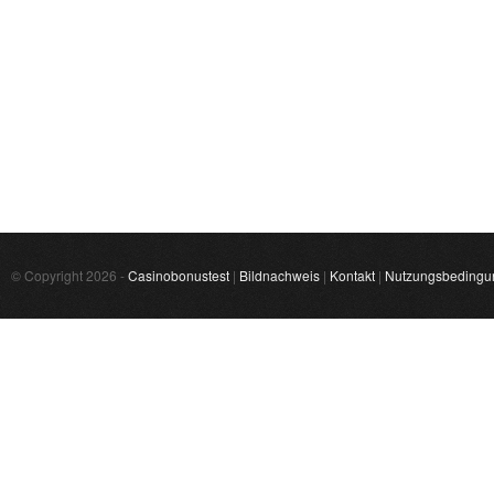
© Copyright 2026 -
Casinobonustest
|
Bildnachweis
|
Kontakt
|
Nutzungsbedingu