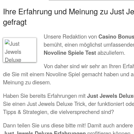
Ihre Erfahrung und Meinung zu Just Je
gefragt
Unsere Redaktion von
Casino Bonus
bemüht, einen möglichst umfassenden
Novoline Spiele Test
abzuliefern.
Von daher sind wir sehr an Ihren Erfa
die Sie mit einem Novoline Spiel gemacht haben und a
Meinung zu diesem.
Haben Sie bereits Erfahrungen mit
Just Jewels Delux
Sie einen Just Jewels Deluxe Trick, der funktioniert od
Tipps & Strategien, die vielversprechend sind?
Dann teilen Sie uns diese bitte mit! Damit auch andere
Just Jewels Deluxe Erfahrungen
profitieren können.