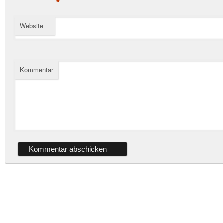
*
Website
Kommentar