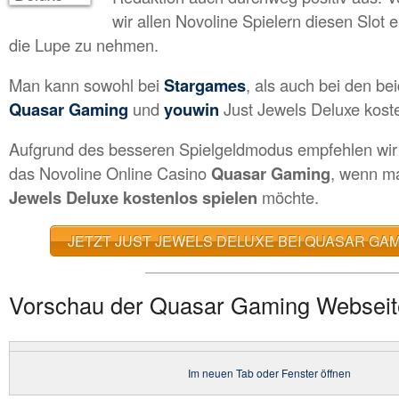
wir allen Novoline Spielern diesen Slot 
die Lupe zu nehmen.
Man kann sowohl bei
Stargames
, als auch bei den b
Quasar Gaming
und
youwin
Just Jewels Deluxe koste
Aufgrund des besseren Spielgeldmodus empfehlen wir 
das Novoline Online Casino
Quasar Gaming
, wenn m
Jewels Deluxe kostenlos spielen
möchte.
JETZT JUST JEWELS DELUXE BEI QUASAR GAMI
Vorschau der Quasar Gaming Webseit
Im neuen Tab oder Fenster öffnen