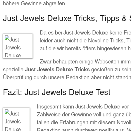
höhere Gewinne abgreifen.
Just Jewels Deluxe Tricks, Tipps & 
Da es bei Just Jewels Deluxe keine Frei
leider auch nicht die Novoline Tricks, T
auf die wir bereits öfters hingewiesen 
Zwar behaupten einige Webseiten imme
spezielle
Just Jewels Deluxe Tricks
gestoßen zu sein
Überprüfung durch unsere Redaktion aber nicht standh
Fazit: Just Jewels Deluxe Test
Insgesamt kann Just Jewels Deluxe vor 
Zählweise der Gewinne voll und ganz ü
fallen die Erfahrungen mit diesem Novoli
Redaktion auch durchweg positiv aus. 