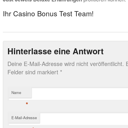
Ihr Casino Bonus Test Team!
Hinterlasse eine Antwort
Deine E-Mail-Adresse wird nicht veröffentlicht. 
Felder sind markiert
*
Name
*
E-Mail-Adresse