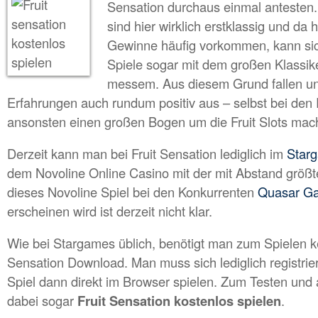
Sensation durchaus einmal antesten
sind hier wirklich erstklassig und da 
Gewinne häufig vorkommen, kann sic
Spiele sogar mit dem großen Klassike
messem. Aus diesem Grund fallen un
Erfahrungen auch rundum positiv aus – selbst bei den
ansonsten einen großen Bogen um die Fruit Slots mac
Derzeit kann man bei Fruit Sensation lediglich im
Star
dem Novoline Online Casino mit der mit Abstand größ
dieses Novoline Spiel bei den Konkurrenten
Quasar G
erscheinen wird ist derzeit nicht klar.
Wie bei Stargames üblich, benötigt man zum Spielen ke
Sensation Download. Man muss sich lediglich registri
Spiel dann direkt im Browser spielen. Zum Testen und 
dabei sogar
Fruit Sensation kostenlos spielen
.