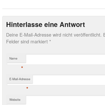
Hinterlasse eine Antwort
Deine E-Mail-Adresse wird nicht veröffentlicht. 
Felder sind markiert
*
Name
*
E-Mail-Adresse
*
Website