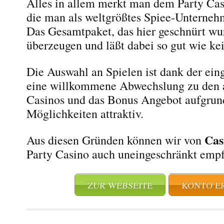
Alles in allem merkt man dem Party Cas
die man als weltgrößtes Spiee-Unterne
Das Gesamtpaket, das hier geschnürt wu
überzeugen und läßt dabei so gut wie ke
Die Auswahl an Spielen ist dank der ein
eine willkommene Abwechslung zu den 
Casinos und das Bonus Angebot aufgrund
Möglichkeiten attraktiv.
Cas
Aus diesen Gründen können wir von
Party Casino auch uneingeschränkt empf
ZUR WEBSEITE
KONTO ER