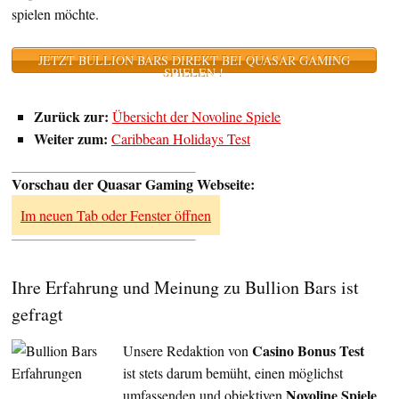
spielen möchte.
JETZT BULLION BARS DIREKT BEI QUASAR GAMING
SPIELEN !
Zurück zur:
Übersicht der Novoline Spiele
Weiter zum:
Caribbean Holidays Test
Vorschau der Quasar Gaming Webseite:
Im neuen Tab oder Fenster öffnen
Ihre Erfahrung und Meinung zu Bullion Bars ist
gefragt
Casino Bonus Test
Unsere Redaktion von
ist stets darum bemüht, einen möglichst
Novoline Spiele
umfassenden und objektiven