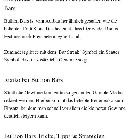
Bars
Bullion Bars ist vom Aufbau her ähnlich gestalten wie die
beliebten Fruit Slots. Das bedeutet, dass hier weder Bonus
Features noch Freispiele integriert sind.
Zumindest gibt es mit dem ‘Bar Streak’ Symbol ein Scatter
Symbol, das für zusätzliche Gewinne sorgt.
Risiko bei Bullion Bars
Sämtliche Gewinne können im so genannten Gamble Modus
riskiert werden. Hierbei kommt das beliebte Reiterrisiko zum
Einsatz, bei dem man schnell vor allem die kleineren Gewinne
deutlich steigern kann.
Bullion Bars Tricks, Tipps & Strategien