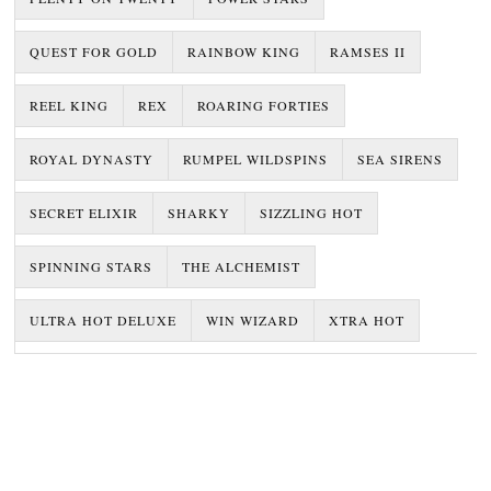
QUEST FOR GOLD
RAINBOW KING
RAMSES II
REEL KING
REX
ROARING FORTIES
ROYAL DYNASTY
RUMPEL WILDSPINS
SEA SIRENS
SECRET ELIXIR
SHARKY
SIZZLING HOT
SPINNING STARS
THE ALCHEMIST
ULTRA HOT DELUXE
WIN WIZARD
XTRA HOT