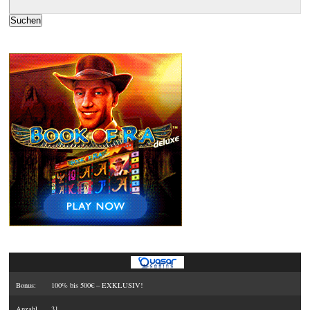
Bonus:
100% bis 500€ – EXKLUSIV!
Anzahl
31