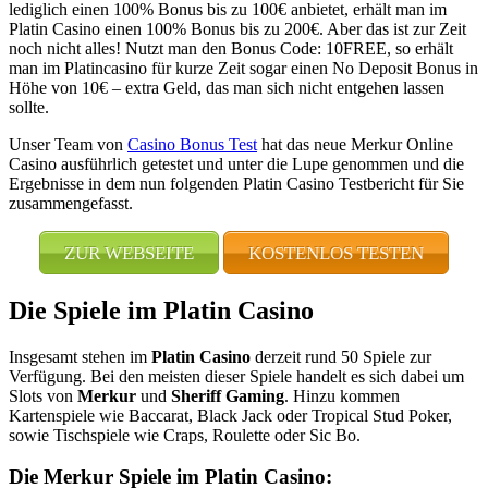
lediglich einen 100% Bonus bis zu 100€ anbietet, erhält man im
Platin Casino einen 100% Bonus bis zu 200€. Aber das ist zur Zeit
noch nicht alles! Nutzt man den Bonus Code: 10FREE, so erhält
man im Platincasino für kurze Zeit sogar einen No Deposit Bonus in
Höhe von 10€ – extra Geld, das man sich nicht entgehen lassen
sollte.
Unser Team von
Casino Bonus Test
hat das neue Merkur Online
Casino ausführlich getestet und unter die Lupe genommen und die
Ergebnisse in dem nun folgenden Platin Casino Testbericht für Sie
zusammengefasst.
ZUR WEBSEITE
KOSTENLOS TESTEN
Die Spiele im Platin Casino
Insgesamt stehen im
Platin Casino
derzeit rund 50 Spiele zur
Verfügung. Bei den meisten dieser Spiele handelt es sich dabei um
Slots von
Merkur
und
Sheriff Gaming
. Hinzu kommen
Kartenspiele wie Baccarat, Black Jack oder Tropical Stud Poker,
sowie Tischspiele wie Craps, Roulette oder Sic Bo.
Die Merkur Spiele im Platin Casino: