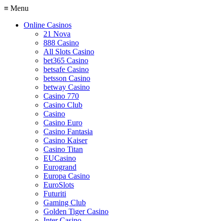
≡ Menu
Online Casinos
21 Nova
888 Casino
All Slots Casino
bet365 Casino
betsafe Casino
betsson Casino
betway Casino
Casino 770
Casino Club
Casino
Casino Euro
Casino Fantasia
Casino Kaiser
Casino Titan
EUCasino
Eurogrand
Europa Casino
EuroSlots
Futuriti
Gaming Club
Golden Tiger Casino
Inter Casino