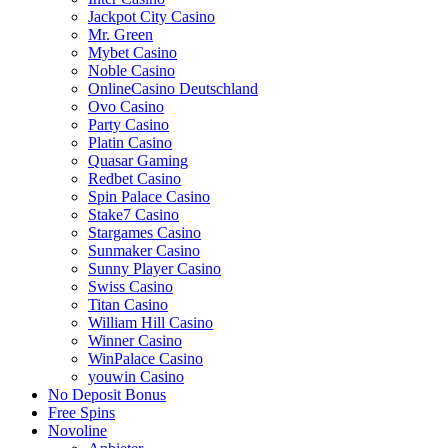
Jackpot City Casino
Mr. Green
Mybet Casino
Noble Casino
OnlineCasino Deutschland
Ovo Casino
Party Casino
Platin Casino
Quasar Gaming
Redbet Casino
Spin Palace Casino
Stake7 Casino
Stargames Casino
Sunmaker Casino
Sunny Player Casino
Swiss Casino
Titan Casino
William Hill Casino
Winner Casino
WinPalace Casino
youwin Casino
No Deposit Bonus
Free Spins
Novoline