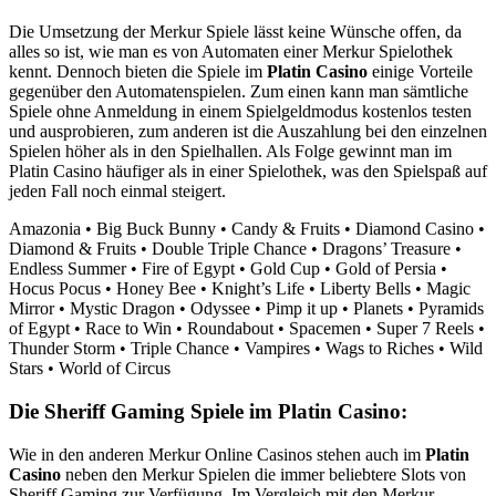
Die Umsetzung der Merkur Spiele lässt keine Wünsche offen, da
alles so ist, wie man es von Automaten einer Merkur Spielothek
kennt. Dennoch bieten die Spiele im
Platin Casino
einige Vorteile
gegenüber den Automatenspielen. Zum einen kann man sämtliche
Spiele ohne Anmeldung in einem Spielgeldmodus kostenlos testen
und ausprobieren, zum anderen ist die Auszahlung bei den einzelnen
Spielen höher als in den Spielhallen. Als Folge gewinnt man im
Platin Casino häufiger als in einer Spielothek, was den Spielspaß auf
jeden Fall noch einmal steigert.
Amazonia • Big Buck Bunny • Candy & Fruits • Diamond Casino •
Diamond & Fruits • Double Triple Chance • Dragons’ Treasure •
Endless Summer • Fire of Egypt • Gold Cup • Gold of Persia •
Hocus Pocus • Honey Bee • Knight’s Life • Liberty Bells • Magic
Mirror • Mystic Dragon • Odyssee • Pimp it up • Planets • Pyramids
of Egypt • Race to Win • Roundabout • Spacemen • Super 7 Reels •
Thunder Storm • Triple Chance • Vampires • Wags to Riches • Wild
Stars • World of Circus
Die Sheriff Gaming Spiele im Platin Casino:
Wie in den anderen Merkur Online Casinos stehen auch im
Platin
Casino
neben den Merkur Spielen die immer beliebtere Slots von
Sheriff Gaming zur Verfügung. Im Vergleich mit den Merkur