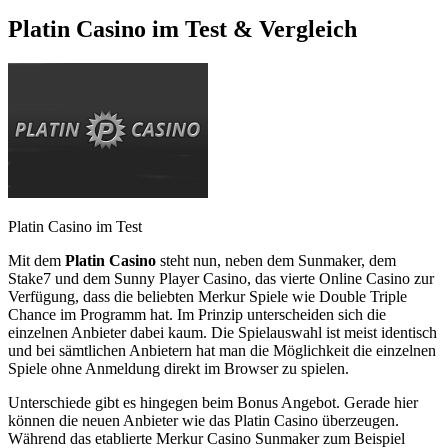
Platin Casino im Test & Vergleich
Platin Casino im Test
Mit dem
Platin Casino
steht nun, neben dem Sunmaker, dem
Stake7 und dem Sunny Player Casino, das vierte Online Casino zur
Verfügung, dass die beliebten Merkur Spiele wie Double Triple
Chance im Programm hat. Im Prinzip unterscheiden sich die
einzelnen Anbieter dabei kaum. Die Spielauswahl ist meist identisch
und bei sämtlichen Anbietern hat man die Möglichkeit die einzelnen
Spiele ohne Anmeldung direkt im Browser zu spielen.
Unterschiede gibt es hingegen beim Bonus Angebot. Gerade hier
können die neuen Anbieter wie das Platin Casino überzeugen.
Während das etablierte Merkur Casino Sunmaker zum Beispiel