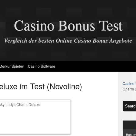
Casino Bonus Test
Vergleich der besten Online Casino Bonus Angebote
Merkur Spielen
Casino Software
luxe im Test (Novoline)
Casino 
Charm D
Bonus: