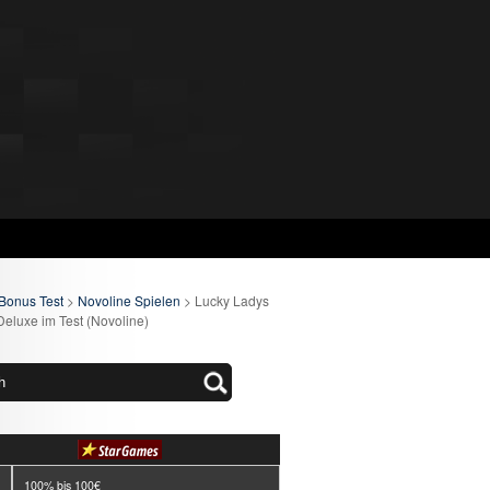
Bonus Test
>
Novoline Spielen
> Lucky Ladys
eluxe im Test (Novoline)
100% bis 100€