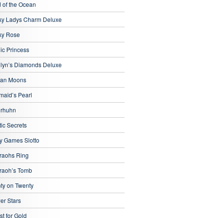
 of the Ocean
ky Ladys Charm Deluxe
ky Rose
ic Princess
ilyn’s Diamonds Deluxe
an Moons
maid’s Pearl
rhuhn
ic Secrets
ty Games Slotto
raohs Ring
raoh’s Tomb
ty on Twenty
er Stars
t for Gold