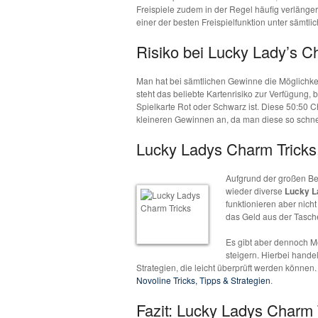
Freispiele zudem in der Regel häufig verlänger
einer der besten Freispielfunktion unter sämtli
Risiko bei Lucky Lady’s 
Man hat bei sämtlichen Gewinne die Möglichke
steht das beliebte Kartenrisiko zur Verfügung
Spielkarte Rot oder Schwarz ist. Diese 50:50 C
kleineren Gewinnen an, da man diese so schnel
Lucky Ladys Charm Tricks,
Aufgrund der großen Bel
wieder diverse
Lucky L
funktionieren aber nich
das Geld aus der Tasch
Es gibt aber dennoch M
steigern. Hierbei hande
Strategien, die leicht überprüft werden können
Novoline Tricks, Tipps & Strategien
.
Fazit: Lucky Ladys Charm 