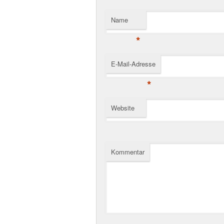
Name
*
E-Mail-Adresse
*
Website
Kommentar