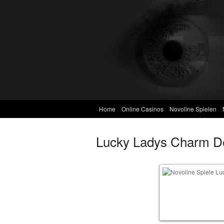
Home
Online Casinos
Novoline Spielen
Lucky Ladys Charm De