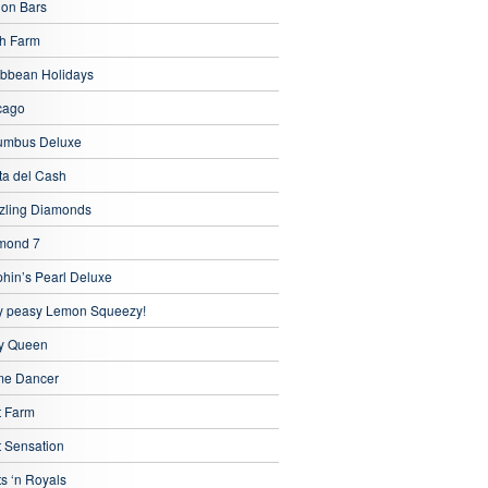
ion Bars
h Farm
ibbean Holidays
cago
umbus Deluxe
ta del Cash
zling Diamonds
mond 7
hin’s Pearl Deluxe
y peasy Lemon Squeezy!
ry Queen
me Dancer
t Farm
t Sensation
ts ‘n Royals