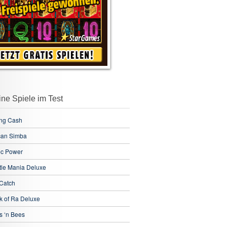
ne Spiele im Test
ing Cash
ican Simba
ec Power
tle Mania Deluxe
 Catch
k of Ra Deluxe
s ‘n Bees