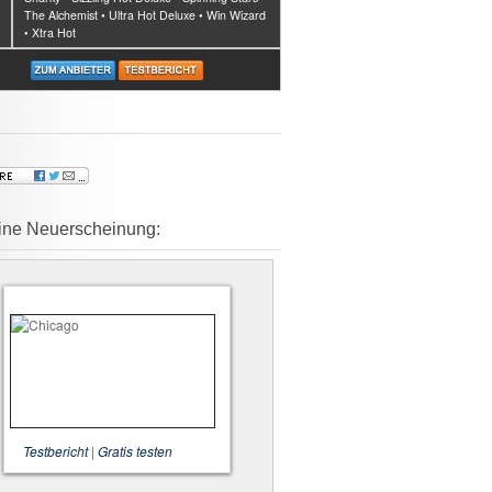
The Alchemist • Ultra Hot Deluxe • Win Wizard
• Xtra Hot
ine Neuerscheinung:
Testbericht
|
Gratis testen