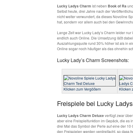
Lucky Ladys Charm
ist neben
Book of Ra
un
Selbst heute, drei Jahre nach der Veröffentlic
nicht weiter verwundert, da dieses Novoline Sp
hat, sondern vor allem auch bei den Gewinnch
Lange Zeit war Lucky Lady’s Charm leider nur in
endlich auch Online. Die Umsetzung läßt dabei 
Auszahlungsquote rund 30% höher ist als in e
Online sogar noch häufiger als das ohnehin scho
Lucky Lady’s Charm Screenshots:
Klicken zum Vergößern
Klicken
Freispiele bei Lucky Lady
Lucky Ladys Charm Deluxe
verfügt zwar über
aber eine Freispielfunktion im Gepäck, die es 
drei Mal das Symbol der Perle auf eine der 10
den Freispielen werden verdreifacht, so dass 