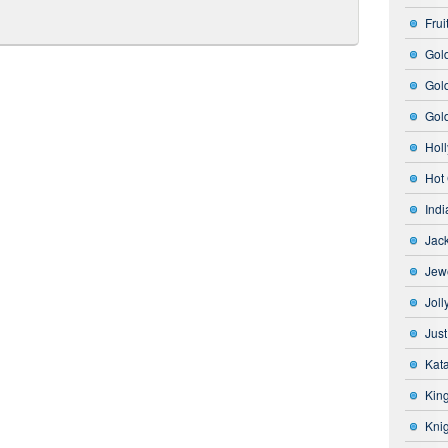
Frui
Gol
Gol
Gol
Hol
Hot
Indi
Jac
Jewe
Joll
Jus
Kat
King
Kni