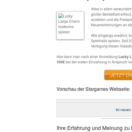
Alles in allem verwundert
großer Beliebtheit erfreu
ausfallen und die Freispi
Neuerscheinungen an die
Wie eingangs erwähnt, ko
Spielhalle spielen. Seit 
Verfügung diesen Klassike
Hier kann man nach einer Anmeldung
Lucky L
100€
bei der ersten Einzahlung in Anspruch n
JETZT D
Vorschau der Stargames Webseite:
Im neuen 
Ihre Erfahrung und Meinung zu 