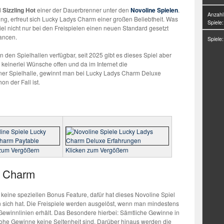
d
Sizzling Hot
einer der Dauerbrenner unter den
Novoline Spielen
.
Anzahl
hung, erfreut sich Lucky Ladys Charm einer großen Beliebtheit. Was
Spiele:
iel nicht nur bei den Freispielen einen neuen Standard gesetzt
ancen.
Spiele:
 den Spielhallen verfügbar, seit 2025 gibt es dieses Spiel aber
keinerlei Wünsche offen und da im Internet die
iner Spielhalle, gewinnt man bei Lucky Ladys Charm Deluxe
n der Fall ist.
 zum Vergößern
Klicken zum Vergößern
s Charm
 keine speziellen Bonus Feature, dafür hat dieses Novoline Spiel
in sich hat. Die Freispiele werden ausgelöst, wenn man mindestens
 Gewinnlinien erhält. Das Besondere hierbei: Sämtliche Gewinne in
hohe Gewinne keine Seltenheit sind. Darüber hinaus werden die