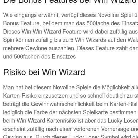
Wie eingangs erwähnt, verfügt dieses Novoline Spiel ü
Bonus Feature, bei dem man das 500fache des Einsat
Dieses Win Win Wizard Feature wird dabei zufällig au
Spin können zufällig bis zu 5 Win Wizards auf den Wa
mehrere Gewinne auszahlen. Dieses Feature zahlt d
und 500fachen des Einsatzes
Risiko bei Win Wizard
Man hat bei diesem Novoline Spiele die Möglichkeit a
Karten-Risiko einzusetzen und so schnell deutlich zu s
beträgt die Gewinnwahrscheinlichkeit beim Karten-Ris
lediglich die Farbe der nächsten Spielkarte bestimm
beim Win Wizard Kartenrisiko ist aber das Lucky Lose
erscheint zufällig nach einer verlorenen Vorhersage un
Gewinn aus. Durch dieses Lucky Loser Symbol wird di