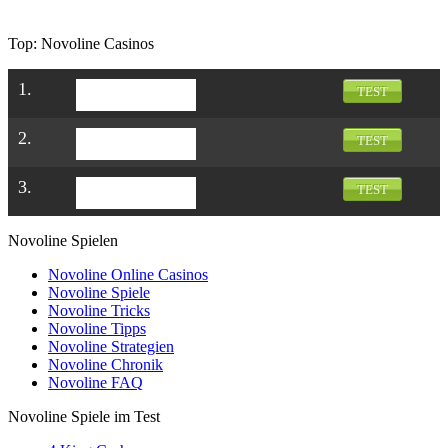
Top: Novoline Casinos
1.
TEST
2.
TEST
3.
TEST
Novoline Spielen
Novoline Online Casinos
Novoline Spiele
Novoline Tricks
Novoline Tipps
Novoline Strategien
Novoline Chronik
Novoline FAQ
Novoline Spiele im Test