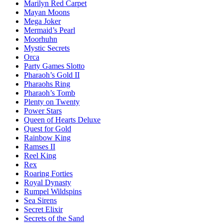
Marilyn Red Carpet
Mayan Moons
Mega Joker
Mermaid’s Pearl
Moorhuhn
Mystic Secrets
Orca
Party Games Slotto
Pharaoh’s Gold II
Pharaohs Ring
Pharaoh’s Tomb
Plenty on Twenty
Power Stars
Queen of Hearts Deluxe
Quest for Gold
Rainbow King
Ramses II
Reel King
Rex
Roaring Forties
Royal Dynasty
Rumpel Wildspins
Sea Sirens
Secret Elixir
Secrets of the Sand