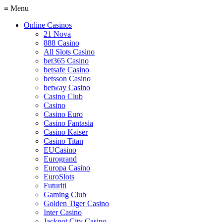
≡ Menu
Online Casinos
21 Nova
888 Casino
All Slots Casino
bet365 Casino
betsafe Casino
betsson Casino
betway Casino
Casino Club
Casino
Casino Euro
Casino Fantasia
Casino Kaiser
Casino Titan
EUCasino
Eurogrand
Europa Casino
EuroSlots
Futuriti
Gaming Club
Golden Tiger Casino
Inter Casino
Jackpot City Casino