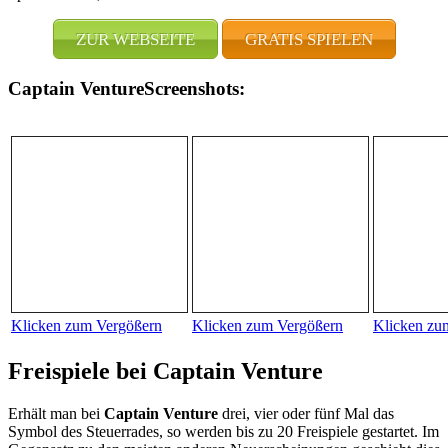
ZUR WEBSEITE
GRATIS SPIELEN
Captain VentureScreenshots:
Klicken zum Vergößern
Klicken zum Vergößern
Klicken zu
Freispiele bei Captain Venture
Erhält man bei
Captain Venture
drei, vier oder fünf Mal das
Symbol des Steuerrades, so werden bis zu 20 Freispiele gestartet. Im