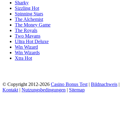
Sharky
Sizzling Hot
Spinning Stars
The Alchemist
The Money Game
The Royals
Two Mayans
Ultra Hot Deluxe
Win Wizard
Win Wizards
Xtra Hot
© Copyright 2012-2026
Casino Bonus Test
|
Bildnachweis
|
Kontakt
|
Nutzungsbedingungen
|
Sitemap