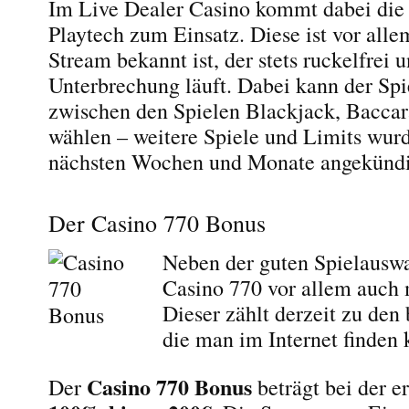
Im Live Dealer Casino kommt dabei die
Playtech zum Einsatz. Diese ist vor alle
Stream bekannt ist, der stets ruckelfrei 
Unterbrechung läuft. Dabei kann der Spie
zwischen den Spielen Blackjack, Baccar
wählen – weitere Spiele und Limits wur
nächsten Wochen und Monate angekündi
Der Casino 770 Bonus
Neben der guten Spielauswa
Casino 770 vor allem auch 
Dieser zählt derzeit zu den
die man im Internet finden 
Casino 770 Bonus
Der
beträgt bei der e