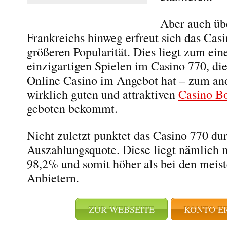
Aber auch üb
Frankreichs hinweg erfreut sich das Cas
größeren Popularität. Dies liegt zum ein
einzigartigen Spielen im Casino 770, die
Online Casino im Angebot hat – zum an
wirklich guten und attraktiven
Casino B
geboten bekommt.
Nicht zuletzt punktet das Casino 770 du
Auszahlungsquote. Diese liegt nämlich
98,2% und somit höher als bei den meis
Anbietern.
ZUR WEBSEITE
KONTO ER