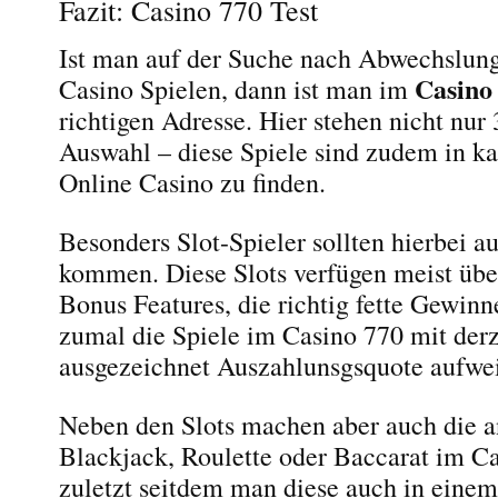
Fazit: Casino 770 Test
Ist man auf der Suche nach Abwechslung
Casino
Casino Spielen, dann ist man im
richtigen Adresse. Hier stehen nicht nur
Auswahl – diese Spiele sind zudem in k
Online Casino zu finden.
Besonders Slot-Spieler sollten hierbei a
kommen. Diese Slots verfügen meist über
Bonus Features, die richtig fette Gewin
zumal die Spiele im Casino 770 mit der
ausgezeichnet Auszahlunsgsquote aufwe
Neben den Slots machen aber auch die a
Blackjack, Roulette oder Baccarat im C
zuletzt seitdem man diese auch in einem