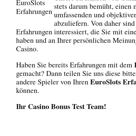
stets darum bemüht, einen 
umfassenden und objektiv
abzuliefern. Von daher sind
Erfahrungen interessiert, die Sie mit e
haben und an Ihrer persönlichen Meinun
Casino.
Haben Sie bereits Erfahrungen mit dem
gemacht? Dann teilen Sie uns diese bitt
EuroSlots Erf
andere Spieler von Ihren
können.
Ihr Casino Bonus Test Team!