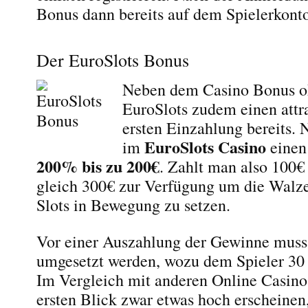
Bonus dann bereits auf dem Spielerkonto
Der EuroSlots Bonus
Neben dem Casino Bonus oh
EuroSlots zudem einen attr
ersten Einzahlung bereits. 
EuroSlots Casino
im
einen
200% bis zu 200€
. Zahlt man also 100€
gleich 300€ zur Verfügung um die Walz
Slots in Bewegung zu setzen.
Vor einer Auszahlung der Gewinne muss
umgesetzt werden, wozu dem Spieler 30 
Im Vergleich mit anderen Online Casino
ersten Blick zwar etwas hoch erscheinen