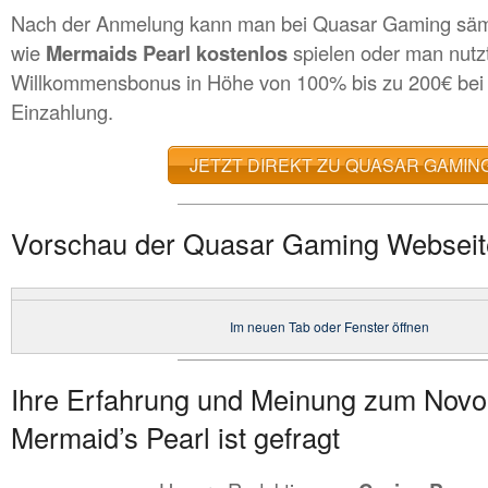
Nach der Anmelung kann man bei Quasar Gaming sämt
wie
Mermaids Pearl kostenlos
spielen oder man nutz
Willkommensbonus in Höhe von 100% bis zu 200€ bei 
Einzahlung.
JETZT DIREKT ZU QUASAR GAMING
Vorschau der Quasar Gaming Webseit
Im neuen Tab oder Fenster öffnen
Ihre Erfahrung und Meinung zum Novol
Mermaid’s Pearl ist gefragt