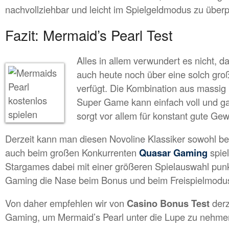
nachvollziehbar und leicht im Spielgeldmodus zu überp
Fazit: Mermaid’s Pearl Test
Alles in allem verwundert es nicht, d
auch heute noch über eine solch gr
verfügt. Die Kombination aus massig
Super Game kann einfach voll und g
sorgt vor allem für konstant gute Gew
Derzeit kann man diesen Novoline Klassiker sowohl b
auch beim großen Konkurrenten
Quasar Gaming
spie
Stargames dabei mit einer größeren Spielauswahl punk
Gaming die Nase beim Bonus und beim Freispielmodus
Von daher empfehlen wir von
Casino Bonus Test
derz
Gaming, um Mermaid’s Pearl unter die Lupe zu nehme