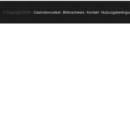
© Copyright 2026 -
Casinobonustest
|
Bildnachweis
|
Kontakt
|
Nutzungsbedingu