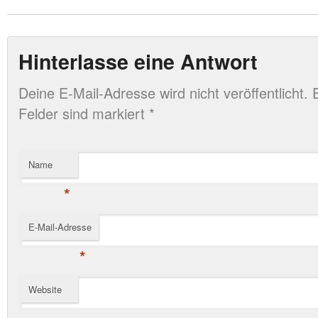
Hinterlasse eine Antwort
Deine E-Mail-Adresse wird nicht veröffentlicht. 
Felder sind markiert
*
Name
*
E-Mail-Adresse
*
Website