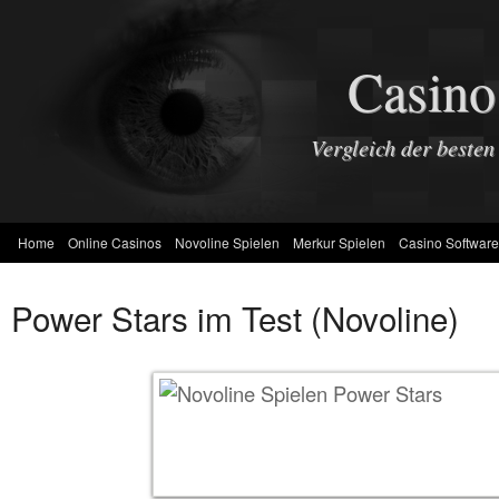
Casino
Vergleich der beste
Home
Online Casinos
Novoline Spielen
Merkur Spielen
Casino Software
Power Stars im Test (Novoline)