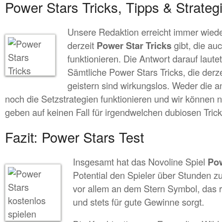
Power Stars Tricks, Tipps & Strateg
Unsere Redaktion erreicht immer wiede
derzeit
Power Star Tricks
gibt, die auc
funktionieren. Die Antwort darauf lautet
Sämtliche Power Stars Tricks, die derze
geistern sind wirkungslos. Weder die a
noch die Setzstrategien funktionieren und wir können 
geben auf keinen Fall für irgendwelchen dubiosen Tric
Fazit: Power Stars Test
Insgesamt hat das Novoline Spiel
Pow
Potential den Spieler über Stunden zu 
vor allem an dem Stern Symbol, das 
und stets für gute Gewinne sorgt.