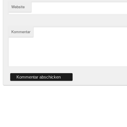
Website
Kommentar