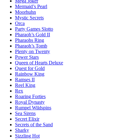
Mega Joker
Mermaid’s Pearl
Moorhuhn
Mystic Secrets
Orca
Party Games Slotto
Pharaoh’s Gold II
Pharaohs Ring
Pharaoh’s Tomb
Plenty on Twenty
Power Stars
Queen of Hearts Deluxe
Quest for Gold
Rainbow King
Ramses II
Reel King
Rex
Roaring Forties
Royal Dynasty
Rumpel Wildspins
Sea Sirens
Secret Elixir
Secrets of the Sand
Sharky
Sizzling Hot