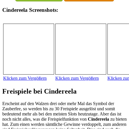
Cindereela Screenshots:
Klicken zum Vergößern
Klicken zum Vergößern
Klicken zu
Freispiele bei Cindereela
Erscheint auf den Walzen drei oder mehr Mal das Symbol der
Zauberfee, so werden bis zu 30 Freispiele ausgelöst und somit
bedeutend mehr als bei den meisten Slots heutzutage. Aber das ist
noch nicht alles, was die Freispielfunktion von
Cindereela
zu bieten
hat. Zum einen werden sämtliche Gewinne verdoppelt, zum anderen