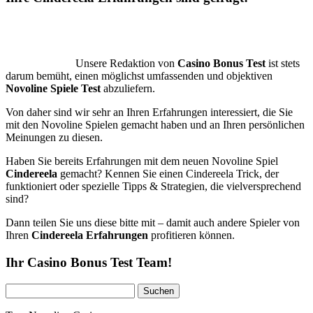
Unsere Redaktion von
Casino Bonus Test
ist stets
darum bemüht, einen möglichst umfassenden und objektiven
Novoline Spiele Test
abzuliefern.
Von daher sind wir sehr an Ihren Erfahrungen interessiert, die Sie
mit den Novoline Spielen gemacht haben und an Ihren persönlichen
Meinungen zu diesen.
Haben Sie bereits Erfahrungen mit dem neuen Novoline Spiel
Cindereela
gemacht? Kennen Sie einen Cindereela Trick, der
funktioniert oder spezielle Tipps & Strategien, die vielversprechend
sind?
Dann teilen Sie uns diese bitte mit – damit auch andere Spieler von
Ihren
Cindereela Erfahrungen
profitieren können.
Ihr Casino Bonus Test Team!