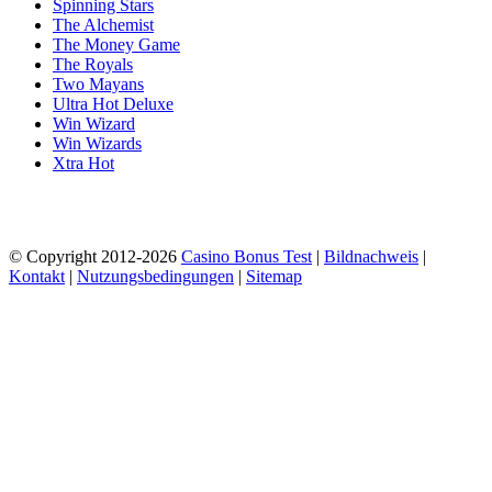
Spinning Stars
The Alchemist
The Money Game
The Royals
Two Mayans
Ultra Hot Deluxe
Win Wizard
Win Wizards
Xtra Hot
© Copyright 2012-2026
Casino Bonus Test
|
Bildnachweis
|
Kontakt
|
Nutzungsbedingungen
|
Sitemap