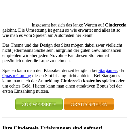
Insgesamt hat sich das lange Warten auf
Cindereela
gelohnt. Die Umsetzung ist genau so wie erwartet und alles ist so,
wie man es vom Spielen am Automaten her kennt.
Das Thema und das Design des Slots mögen dabei zwar vielleicht
nicht jedermanns Sache sein, aufgrund der guten Gewinnchancen
empfehlen wir aber jeden Novoline Fan diesen Slot einmal
persönlich unter die Lupe zu nehmen.
Spielen kann man den Klassiker derzeit lediglich bei
Stargames
, da
Quasar Gaming
diesen Slot bislang nicht anbietet. Bei Stargames
kann man nach der Anmeldung
Cindereela kostenlos spielen
oder
um echtes Geld. Hierzu kann man einen attraktiven Bonus bei der
ersten Einzahlung nutzen.
ZUR WEBSEITE
GRATIS SPIELEN
Ihre Cindereela Erfahrungen sind gefragt!