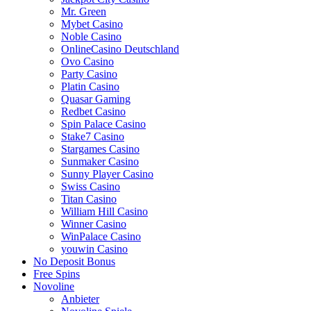
Mr. Green
Mybet Casino
Noble Casino
OnlineCasino Deutschland
Ovo Casino
Party Casino
Platin Casino
Quasar Gaming
Redbet Casino
Spin Palace Casino
Stake7 Casino
Stargames Casino
Sunmaker Casino
Sunny Player Casino
Swiss Casino
Titan Casino
William Hill Casino
Winner Casino
WinPalace Casino
youwin Casino
No Deposit Bonus
Free Spins
Novoline
Anbieter