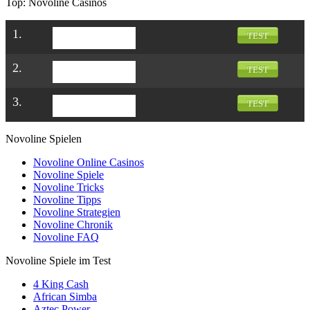
Top: Novoline Casinos
1.
TEST
2.
TEST
3.
TEST
Novoline Spielen
Novoline Online Casinos
Novoline Spiele
Novoline Tricks
Novoline Tipps
Novoline Strategien
Novoline Chronik
Novoline FAQ
Novoline Spiele im Test
4 King Cash
African Simba
Aztec Power