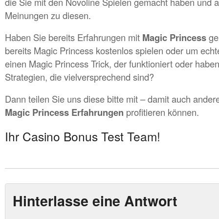
die Sie mit den Novoline Spielen gemacht haben und a
Meinungen zu diesen.
Haben Sie bereits Erfahrungen mit
Magic Princess
ge
bereits Magic Princess kostenlos spielen oder um ech
einen Magic Princess Trick, der funktioniert oder haben
Strategien, die vielversprechend sind?
Dann teilen Sie uns diese bitte mit – damit auch ander
Magic Princess Erfahrungen
profitieren können.
Ihr Casino Bonus Test Team!
Hinterlasse eine Antwort