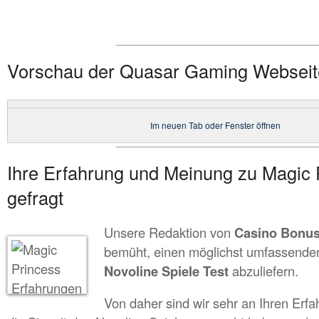
Vorschau der Quasar Gaming Webseit
Im neuen Tab oder Fenster öffnen
Ihre Erfahrung und Meinung zu Magic P
gefragt
Unsere Redaktion von
Casino Bonus
bemüht, einen möglichst umfassenden
Novoline Spiele Test
abzuliefern.
Von daher sind wir sehr an Ihren Erfa