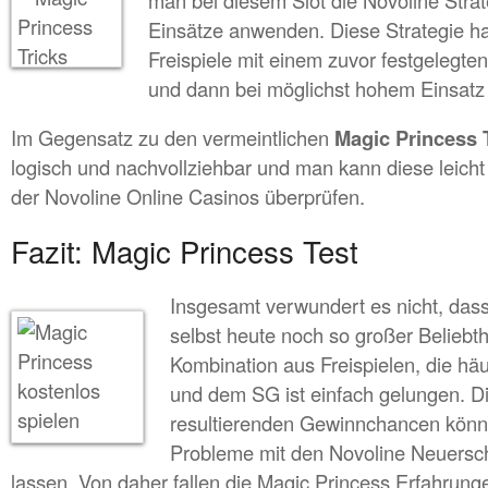
man bei diesem Slot die Novoline Strate
Einsätze anwenden. Diese Strategie ha
Freispiele mit einem zuvor festgelegte
und dann bei möglichst hohem Einsatz
Im Gegensatz zu den vermeintlichen
Magic Princess 
logisch und nachvollziehbar und man kann diese leich
der Novoline Online Casinos überprüfen.
Fazit: Magic Princess Test
Insgesamt verwundert es nicht, das
selbst heute noch so großer Beliebthe
Kombination aus Freispielen, die hä
und dem SG ist einfach gelungen. D
resultierenden Gewinnchancen könn
Probleme mit den Novoline Neuers
lassen. Von daher fallen die Magic Princess Erfahrung