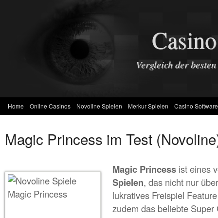
Casino
Vergleich der beste
Home
Online Casinos
Novoline Spielen
Merkur Spielen
Casino Software
Magic Princess im Test (Novoline
Magic Princess
ist eines 
Spielen
, das nicht nur übe
lukratives Freispiel Featur
zudem das beliebte Super