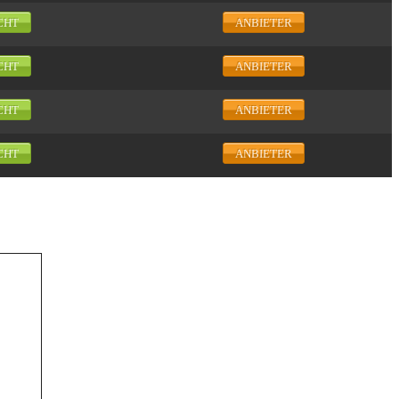
CHT
ANBIETER
CHT
ANBIETER
CHT
ANBIETER
CHT
ANBIETER