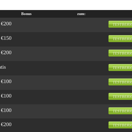
Bonus
zum:
 €200
TESTBERI
 €150
TESTBERI
 €200
TESTBERI
tis
TESTBERI
 €100
TESTBERI
 €100
TESTBERI
 €100
TESTBERI
 €200
TESTBERI