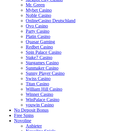
Mr. Green
Mybet Casino
Noble Casino
OnlineCasino Deutschland
Ovo Casino
Party Casino
Platin Casino
Quasar Gaming
Redbet Casino
Spin Palace Casino
Stake7 Casino
Stargames Casino
Sunmaker Casino
Sunny Player Casino
Swiss Casino
Titan Casino
William Hill Casino
Winner Casino
WinPalace Casino
youwin Casino
No Deposit Bonus
Free Spins
Novoline
Anbieter