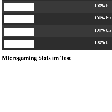
100% bis
100% bis
100% bis
100% bis
Microgaming Slots im Test