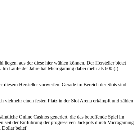
l liegen, aus der diese hier wählen können. Der Hersteller bietet
. Im Laufe der Jahre hat Microgaming dabei mehr als 600 (!)
ler diesem Hersteller vorwerfen. Gerade im Bereich der Slots sind
ch vielmehr einen festen Platz in der Slot Arena erkämpft und zählen
mtliche Online Casinos generiert, die das betreffende Spiel im
den seit der Einführung der progressiven Jackpots durch Microgaming
 Dollar belief.