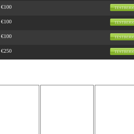
 €100
TESTBERI
 €100
TESTBERI
 €100
TESTBERI
 €250
TESTBERI