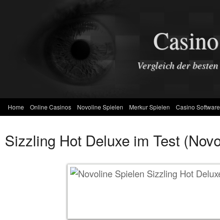
Casino
Vergleich der beste
Home
Online Casinos
Novoline Spielen
Merkur Spielen
Casino Software
Sizzling Hot Deluxe im Test (Novo