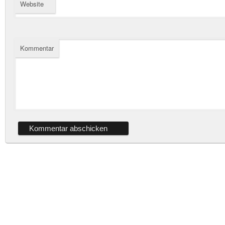
Website
Kommentar