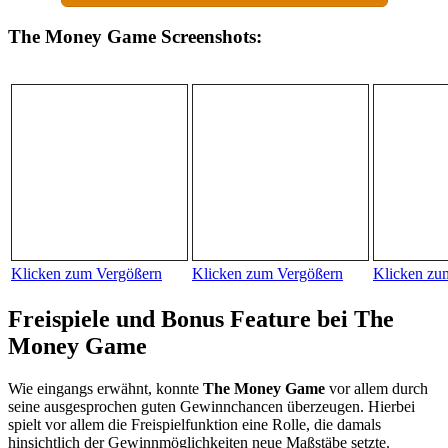
The Money Game Screenshots:
Klicken zum Vergößern
Klicken zum Vergößern
Klicken zu
Freispiele und Bonus Feature bei The
Money Game
Wie eingangs erwähnt, konnte
The Money Game
vor allem durch
seine ausgesprochen guten Gewinnchancen überzeugen. Hierbei
spielt vor allem die Freispielfunktion eine Rolle, die damals
hinsichtlich der Gewinnmöglichkeiten neue Maßstäbe setzte.