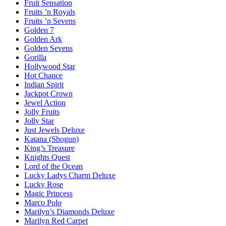
Fruit Sensation
Fruits ’n Royals
Fruits ’n Sevens
Golden 7
Golden Ark
Golden Sevens
Gorilla
Hollywood Star
Hot Chance
Indian Spirit
Jackpot Crown
Jewel Action
Jolly Fruits
Jolly Star
Just Jewels Deluxe
Katana (Shogun)
King’s Treasure
Knights Quest
Lord of the Ocean
Lucky Ladys Charm Deluxe
Lucky Rose
Magic Princess
Marco Polo
Marilyn’s Diamonds Deluxe
Marilyn Red Carpet