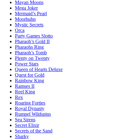
Mayan Moons
Mega Joker
Mermaid’s Pearl
Moorhuhn
Mystic Secrets
Orca
Party Games Slotto
Pharaoh’s Gold II
Pharaohs Ring
Pharaoh’s Tomb
Plenty on Twenty
Power Stars
Queen of Hearts Deluxe
Quest for Gold
Rainbow King
Ramses II
Reel King
Rex
Roaring Forties
Royal Dynasty
Rumpel Wildspins
Sea Sirens
Secret Elixir
Secrets of the Sand
Sharky