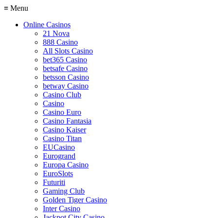
≡ Menu
Online Casinos
21 Nova
888 Casino
All Slots Casino
bet365 Casino
betsafe Casino
betsson Casino
betway Casino
Casino Club
Casino
Casino Euro
Casino Fantasia
Casino Kaiser
Casino Titan
EUCasino
Eurogrand
Europa Casino
EuroSlots
Futuriti
Gaming Club
Golden Tiger Casino
Inter Casino
Jackpot City Casino