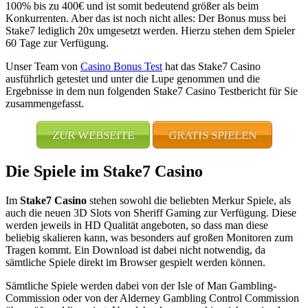
100% bis zu 400€ und ist somit bedeutend größer als beim
Konkurrenten. Aber das ist noch nicht alles: Der Bonus muss bei
Stake7 lediglich 20x umgesetzt werden. Hierzu stehen dem Spieler
60 Tage zur Verfügung.
Unser Team von
Casino Bonus Test
hat das Stake7 Casino
ausführlich getestet und unter die Lupe genommen und die
Ergebnisse in dem nun folgenden Stake7 Casino Testbericht für Sie
zusammengefasst.
ZUR WEBSEITE
GRATIS SPIELEN
Die Spiele im Stake7 Casino
Im
Stake7 Casino
stehen sowohl die beliebten Merkur Spiele, als
auch die neuen 3D Slots von Sheriff Gaming zur Verfügung. Diese
werden jeweils in HD Qualität angeboten, so dass man diese
beliebig skalieren kann, was besonders auf großen Monitoren zum
Tragen kommt. Ein Download ist dabei nicht notwendig, da
sämtliche Spiele direkt im Browser gespielt werden können.
Sämtliche Spiele werden dabei von der Isle of Man Gambling-
Commission oder von der Alderney Gambling Control Commission