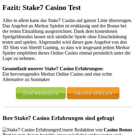
Fazit: Stake7 Casino Test
Alles in allem kann das Stake7 Casino auf ganzer Linie überzeugen.
Das Angebot an Merkur Spielen ist erstklassig und der Bonus bei
der ersten Einzahlung ausgezeichnet. Dank dem kostenlosen
Spielgeldmodus lassen sich sämtliche Spiele ohne Einschränkung
testen und spielen. Abgerundet wird dieses gute Angebot von den
3D Slots von Sheriff Gaming, so dass wir insgesamt jedem Merkur
Spieler empfehlen dieses Online Casino einmal persönlich unter die
Lupe zu nehmen.
Gesamtfazit unserer Stake7 Casino Erfahrungen:
Ein hervorragendes Merkur Online Casino und eine echte
Alternative zu Sunmaker
ZUR WEBSEITE
GRATIS SPIELEN
Ihre Stake7 Casino Erfahrungen sind gefragt
Unsere Redaktion von
Casino Bonus