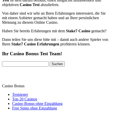
Test
ist stets darum bemüht, einen möglichst umfassenden und
objektiven
Casino Test
abzuliefern.
Von daher sind wir sehr an Ihren Erfahrungen interessiert, die Sie
mit einem Anbieter gemacht haben und an Ihrer persönlichen
Meinung zu diesem Online Casino.
Haben Sie bereits Erfahrungen mit dem
Stake7 Casino
gemacht?
Dann teilen Sie uns diese bitte mit – damit auch andere Spieler von
Ihren
Stake7 Casino Erfahrungen
profitieren können.
Ihr Casino Bonus Test Team!
Casino Bonus
Testsieger
Top 20 Casinos
Casino Bonus ohne Einzahlung
Free Spins ohne Einzahlung