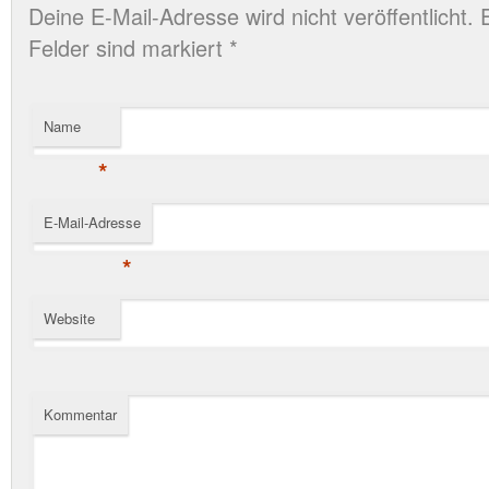
Deine E-Mail-Adresse wird nicht veröffentlicht. 
Felder sind markiert
*
Name
*
E-Mail-Adresse
*
Website
Kommentar