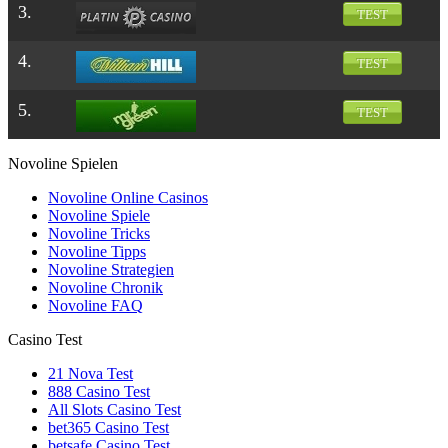
3.
TEST
4.
TEST
5.
TEST
Novoline Spielen
Novoline Online Casinos
Novoline Spiele
Novoline Tricks
Novoline Tipps
Novoline Strategien
Novoline Chronik
Novoline FAQ
Casino Test
21 Nova Test
888 Casino Test
All Slots Casino Test
bet365 Casino Test
betsafe Casino Test