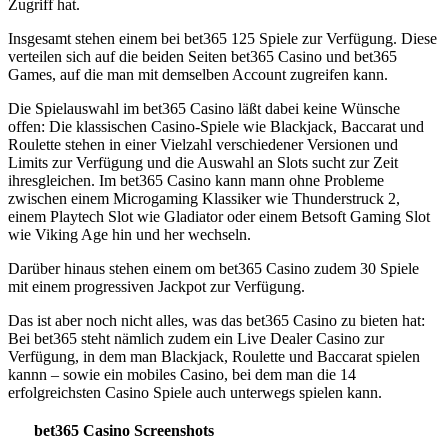
Zugriff hat.
Insgesamt stehen einem bei bet365 125 Spiele zur Verfügung. Diese
verteilen sich auf die beiden Seiten bet365 Casino und bet365
Games, auf die man mit demselben Account zugreifen kann.
Die Spielauswahl im bet365 Casino läßt dabei keine Wünsche
offen: Die klassischen Casino-Spiele wie Blackjack, Baccarat und
Roulette stehen in einer Vielzahl verschiedener Versionen und
Limits zur Verfügung und die Auswahl an Slots sucht zur Zeit
ihresgleichen. Im bet365 Casino kann mann ohne Probleme
zwischen einem Microgaming Klassiker wie Thunderstruck 2,
einem Playtech Slot wie Gladiator oder einem Betsoft Gaming Slot
wie Viking Age hin und her wechseln.
Darüber hinaus stehen einem om bet365 Casino zudem 30 Spiele
mit einem progressiven Jackpot zur Verfügung.
Das ist aber noch nicht alles, was das bet365 Casino zu bieten hat:
Bei bet365 steht nämlich zudem ein Live Dealer Casino zur
Verfügung, in dem man Blackjack, Roulette und Baccarat spielen
kannn – sowie ein mobiles Casino, bei dem man die 14
erfolgreichsten Casino Spiele auch unterwegs spielen kann.
bet365 Casino Screenshots