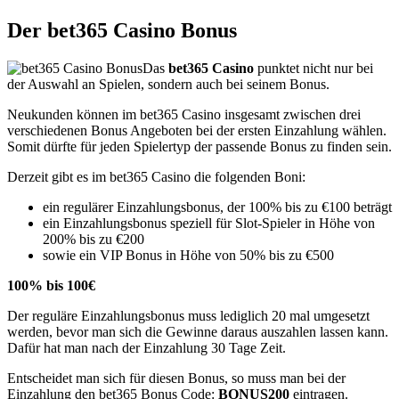
Der bet365 Casino Bonus
Das
bet365 Casino
punktet nicht nur bei
der Auswahl an Spielen, sondern auch bei seinem Bonus.
Neukunden können im bet365 Casino insgesamt zwischen drei
verschiedenen Bonus Angeboten bei der ersten Einzahlung wählen.
Somit dürfte für jeden Spielertyp der passende Bonus zu finden sein.
Derzeit gibt es im bet365 Casino die folgenden Boni:
ein regulärer Einzahlungsbonus, der 100% bis zu €100 beträgt
ein Einzahlungsbonus speziell für Slot-Spieler in Höhe von
200% bis zu €200
sowie ein VIP Bonus in Höhe von 50% bis zu €500
100% bis 100€
Der reguläre Einzahlungsbonus muss lediglich 20 mal umgesetzt
werden, bevor man sich die Gewinne daraus auszahlen lassen kann.
Dafür hat man nach der Einzahlung 30 Tage Zeit.
Entscheidet man sich für diesen Bonus, so muss man bei der
Einzahlung den bet365 Bonus Code:
BONUS200
eintragen.