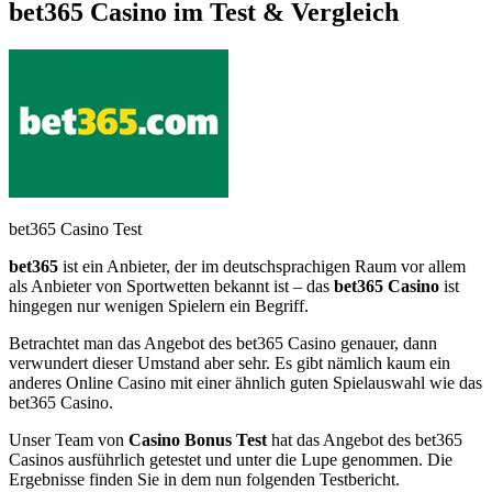
bet365 Casino im Test & Vergleich
bet365 Casino Test
bet365
ist ein Anbieter, der im deutschsprachigen Raum vor allem
als Anbieter von Sportwetten bekannt ist – das
bet365 Casino
ist
hingegen nur wenigen Spielern ein Begriff.
Betrachtet man das Angebot des bet365 Casino genauer, dann
verwundert dieser Umstand aber sehr. Es gibt nämlich kaum ein
anderes Online Casino mit einer ähnlich guten Spielauswahl wie das
bet365 Casino.
Unser Team von
Casino Bonus Test
hat das Angebot des bet365
Casinos ausführlich getestet und unter die Lupe genommen. Die
Ergebnisse finden Sie in dem nun folgenden Testbericht.