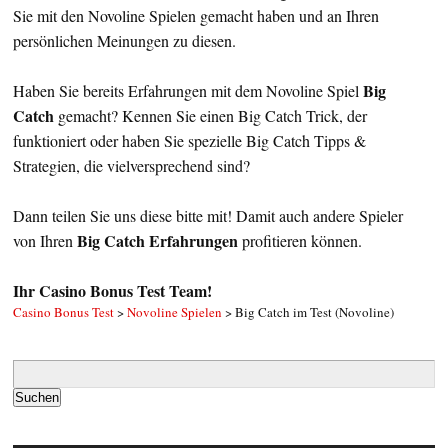
Sie mit den Novoline Spielen gemacht haben und an Ihren
persönlichen Meinungen zu diesen.
Big
Haben Sie bereits Erfahrungen mit dem Novoline Spiel
Catch
gemacht? Kennen Sie einen Big Catch Trick, der
funktioniert oder haben Sie spezielle Big Catch Tipps &
Strategien, die vielversprechend sind?
Dann teilen Sie uns diese bitte mit! Damit auch andere Spieler
Big Catch Erfahrungen
von Ihren
profitieren können.
Ihr Casino Bonus Test Team!
Casino Bonus Test
>
Novoline Spielen
> Big Catch im Test (Novoline)