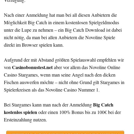
Nach einer Anmeldung hat man bei all diesen Anbietern die
Möglichkeit Big Catch in einem kostenlosen Spielgeldmodus
unter die Lupe zu nehmen – ein Big Catch Download ist dabei
nicht nötig, da man bei allen Anbietern die Novoline Spiele
direkt im Browser spielen kann.
Aufgrund der mit Abstand größten Spielauswahl empfehlen wir
Casinobonustest.net
von
aber vor allem das Novoline Online
Casino Stargames, wenn man seine Angel nach den dicken
Fischen auswerfen möchte – nicht ohne Grund gilt Stargames in
Spielerkreisen als das Novoline Casino Nummer 1.
Big Catch
Bei Stargames kann man nach der Anmeldung
kostenlos spielen
oder einen 100% Bonus bis zu 100€ bei der
Ersteinzahlung nutzen.