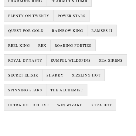
PHARAOHS RING
PHARAOH’S TOMB
PLENTY ON TWENTY
POWER STARS
QUEST FOR GOLD
RAINBOW KING
RAMSES II
REEL KING
REX
ROARING FORTIES
ROYAL DYNASTY
RUMPEL WILDSPINS
SEA SIRENS
SECRET ELIXIR
SHARKY
SIZZLING HOT
SPINNING STARS
THE ALCHEMIST
ULTRA HOT DELUXE
WIN WIZARD
XTRA HOT