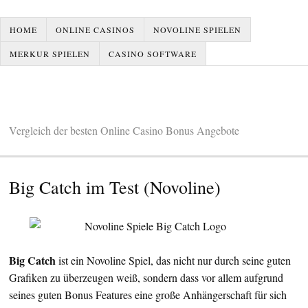
HOME
ONLINE CASINOS
NOVOLINE SPIELEN
MERKUR SPIELEN
CASINO SOFTWARE
Vergleich der besten Online Casino Bonus Angebote
Big Catch im Test (Novoline)
Big Catch
ist ein Novoline Spiel, das nicht nur durch seine guten
Grafiken zu überzeugen weiß, sondern dass vor allem aufgrund
seines guten Bonus Features eine große Anhängerschaft für sich