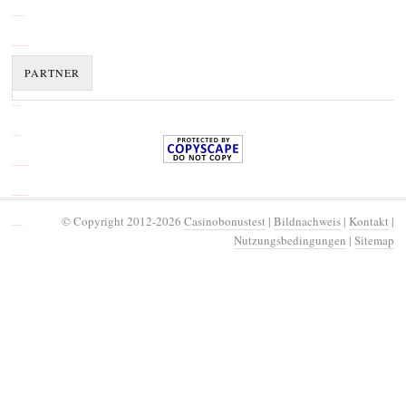
Book of Ra Download
Book of Ra ohne Anmeldung
PARTNER
Book of Ra kostenlos
onlinecasino
casino spiele
sizzling hot deluxe download
book of ra deluxe download
© Copyright 2012-2026
Casinobonustest
|
Bildnachweis
|
Kontakt
|
book of ra spiele
Nutzungsbedingungen
|
Sitemap