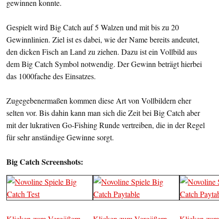
gewinnen konnte.
Gespielt wird Big Catch auf 5 Walzen und mit bis zu 20
Gewinnlinien. Ziel ist es dabei, wie der Name bereits andeutet,
den dicken Fisch an Land zu ziehen. Dazu ist ein Vollbild aus
dem Big Catch Symbol notwendig. Der Gewinn beträgt hierbei
das 1000fache des Einsatzes.
Zugegebenermaßen kommen diese Art von Vollbildern eher
selten vor. Bis dahin kann man sich die Zeit bei Big Catch aber
mit der lukrativen Go-Fishing Runde vertreiben, die in der Regel
für sehr anständige Gewinne sorgt.
Big Catch Screenshots:
Klicken zum Vergößern
Klicken zum Vergößern
Klicken zum