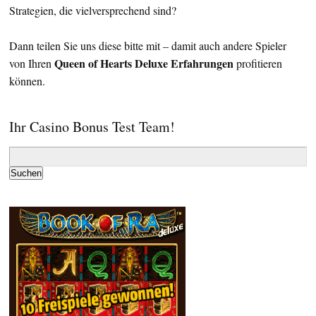
Strategien, die vielversprechend sind?
Dann teilen Sie uns diese bitte mit – damit auch andere Spieler
Queen of Hearts Deluxe Erfahrungen
von Ihren
profitieren
können.
Ihr Casino Bonus Test Team!