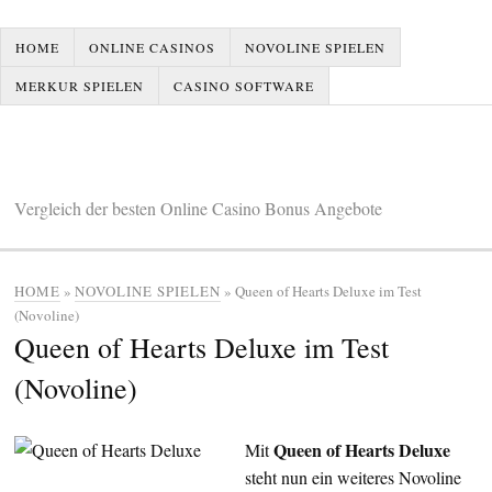
HOME
ONLINE CASINOS
NOVOLINE SPIELEN
MERKUR SPIELEN
CASINO SOFTWARE
Vergleich der besten Online Casino Bonus Angebote
HOME
»
NOVOLINE SPIELEN
»
Queen of Hearts Deluxe im Test
(Novoline)
Queen of Hearts Deluxe im Test
(Novoline)
Queen of Hearts Deluxe
Mit
steht nun ein weiteres Novoline