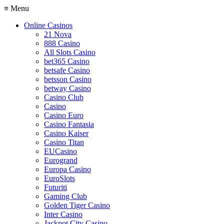
≡ Menu
Online Casinos
21 Nova
888 Casino
All Slots Casino
bet365 Casino
betsafe Casino
betsson Casino
betway Casino
Casino Club
Casino
Casino Euro
Casino Fantasia
Casino Kaiser
Casino Titan
EUCasino
Eurogrand
Europa Casino
EuroSlots
Futuriti
Gaming Club
Golden Tiger Casino
Inter Casino
Jackpot City Casino