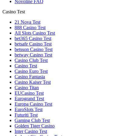
Novoline FAQ
Casino Test
21 Nova Test
888 Casino Test
All Slots Casino Test
bet365 Casino Test
betsafe Casino Test
betsson Casino Test
betway Casino Test
Casino Club Test
Casino Test
Casino Euro Test
Casino Fantasia
Casino Kaiser Test
Casino Titan
EUCasino Test
Eurogrand Test
Europa Casino Test
EuroSlots Test
Futuriti Test
Gaming Club Test
Golden Tiger Casino
Inter Casino Test