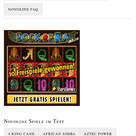
NOVOLINE FAQ
Novoline Spiele im Test
4 KING CASH
AFRICAN SIMBA
AZTEC POWER