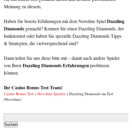
Meinung zu diesem.
Dazzling
Haben Sie bereits Erfahrungen mit dem Novoline Spiel
Diamonds
gemacht? Kennen Sie einen Dazzling Diamonds, der
funktioniert oder haben Sie spezielle Dazzling Diamonds Tipps
& Strategien, die vielversprechend sind?
Dann teilen Sie uns diese bitte mit – damit auch andere Spieler
Dazzling Diamonds Erfahrungen
von Ihren
profitieren
können.
Ihr Casino Bonus Test Team!
Casino Bonus Test
>
Novoline Spielen
> Dazzling Diamonds im Test
(Novoline)