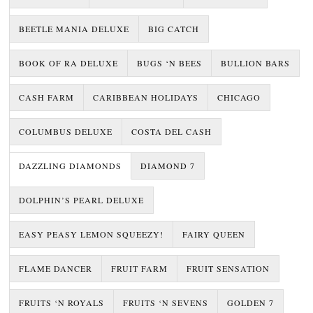
BEETLE MANIA DELUXE
BIG CATCH
BOOK OF RA DELUXE
BUGS ‘N BEES
BULLION BARS
CASH FARM
CARIBBEAN HOLIDAYS
CHICAGO
COLUMBUS DELUXE
COSTA DEL CASH
DAZZLING DIAMONDS
DIAMOND 7
DOLPHIN’S PEARL DELUXE
EASY PEASY LEMON SQUEEZY!
FAIRY QUEEN
FLAME DANCER
FRUIT FARM
FRUIT SENSATION
FRUITS ‘N ROYALS
FRUITS ‘N SEVENS
GOLDEN 7