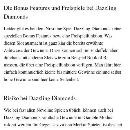
Die Bonus Features und Freispiele bei Dazzling
Diamonds
Leider gibt es bei dem Novoline Spiel Dazzling Diamonds keine
speziellen Bonus Features bzw. eine Freispielfunktion. Was
diesen Slot ausmacht ist ganz klar die bereits erwähnte
Zahlweise der Gewinne. Diese können sich im Endeffekt aber
durchaus mit anderen Slots wie zum Beispiel Book of Ra
messen, die über eine Freispielfunktion verfügen. Man fährt hier
einfach kontinuierlich kleine bis mittlere Gewinne ein und selbst
hohe Gewinne sind hier keine Seltenheit.
Risiko bei Dazzling Diamonds
Wie bei fast allen Novoline Spielen üblich, können auch bei
Dazzling Diamonds sämtliche Gewinne im Gamble Modus
riskiert werden. Im Gegensatz zu den Merkur Spielen ist dies bei