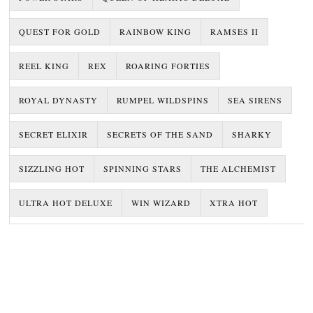
QUEST FOR GOLD
RAINBOW KING
RAMSES II
REEL KING
REX
ROARING FORTIES
ROYAL DYNASTY
RUMPEL WILDSPINS
SEA SIRENS
SECRET ELIXIR
SECRETS OF THE SAND
SHARKY
SIZZLING HOT
SPINNING STARS
THE ALCHEMIST
ULTRA HOT DELUXE
WIN WIZARD
XTRA HOT