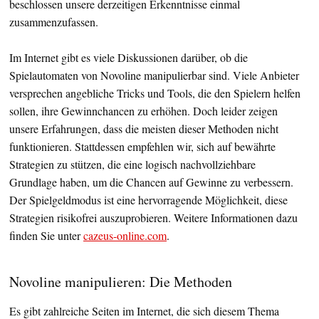
beschlossen unsere derzeitigen Erkenntnisse einmal
zusammenzufassen.
Im Internet gibt es viele Diskussionen darüber, ob die
Spielautomaten von Novoline manipulierbar sind. Viele Anbieter
versprechen angebliche Tricks und Tools, die den Spielern helfen
sollen, ihre Gewinnchancen zu erhöhen. Doch leider zeigen
unsere Erfahrungen, dass die meisten dieser Methoden nicht
funktionieren. Stattdessen empfehlen wir, sich auf bewährte
Strategien zu stützen, die eine logisch nachvollziehbare
Grundlage haben, um die Chancen auf Gewinne zu verbessern.
Der Spielgeldmodus ist eine hervorragende Möglichkeit, diese
Strategien risikofrei auszuprobieren. Weitere Informationen dazu
finden Sie unter
cazeus-online.com
.
Novoline manipulieren: Die Methoden
Es gibt zahlreiche Seiten im Internet, die sich diesem Thema