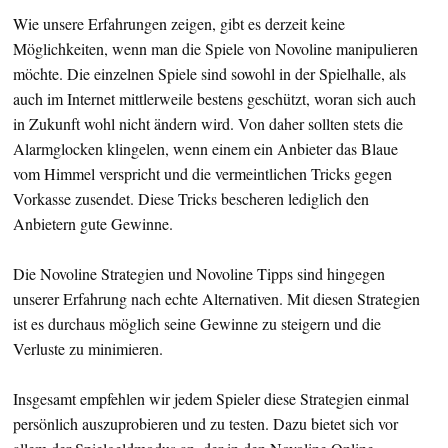
Wie unsere Erfahrungen zeigen, gibt es derzeit keine
Möglichkeiten, wenn man die Spiele von Novoline manipulieren
möchte. Die einzelnen Spiele sind sowohl in der Spielhalle, als
auch im Internet mittlerweile bestens geschützt, woran sich auch
in Zukunft wohl nicht ändern wird. Von daher sollten stets die
Alarmglocken klingelen, wenn einem ein Anbieter das Blaue
vom Himmel verspricht und die vermeintlichen Tricks gegen
Vorkasse zusendet. Diese Tricks bescheren lediglich den
Anbietern gute Gewinne.
Die Novoline Strategien und Novoline Tipps sind hingegen
unserer Erfahrung nach echte Alternativen. Mit diesen Strategien
ist es durchaus möglich seine Gewinne zu steigern und die
Verluste zu minimieren.
Insgesamt empfehlen wir jedem Spieler diese Strategien einmal
persönlich auszuprobieren und zu testen. Dazu bietet sich vor