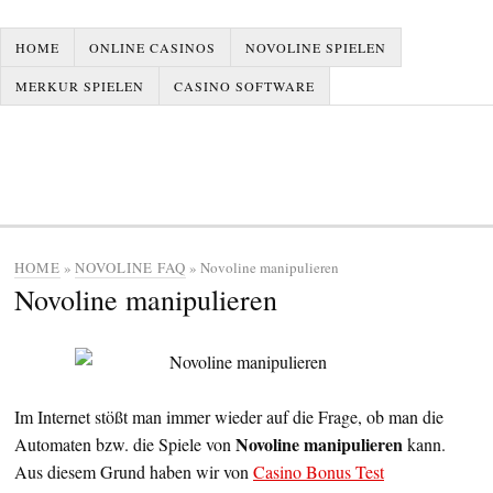
HOME
ONLINE CASINOS
NOVOLINE SPIELEN
MERKUR SPIELEN
CASINO SOFTWARE
HOME
»
NOVOLINE FAQ
»
Novoline manipulieren
Novoline manipulieren
Im Internet stößt man immer wieder auf die Frage, ob man die
Novoline manipulieren
Automaten bzw. die Spiele von
kann.
Aus diesem Grund haben wir von
Casino Bonus Test