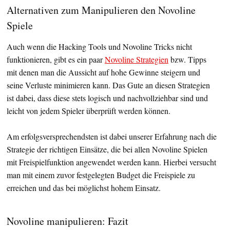
Alternativen zum Manipulieren den Novoline
Spiele
Auch wenn die Hacking Tools und Novoline Tricks nicht
funktionieren, gibt es ein paar
Novoline Strategien
bzw. Tipps
mit denen man die Aussicht auf hohe Gewinne steigern und
seine Verluste minimieren kann. Das Gute an diesen Strategien
ist dabei, dass diese stets logisch und nachvollziehbar sind und
leicht von jedem Spieler überprüft werden können.
Am erfolgsversprechendsten ist dabei unserer Erfahrung nach die
Strategie der richtigen Einsätze, die bei allen Novoline Spielen
mit Freispielfunktion angewendet werden kann. Hierbei versucht
man mit einem zuvor festgelegten Budget die Freispiele zu
erreichen und das bei möglichst hohem Einsatz.
Novoline manipulieren: Fazit