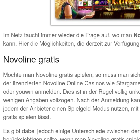
Im Netz taucht immer wieder die Frage auf, wo man
No
kann. Hier die Möglichkeiten, die derzeit zur Verfügung
Novoline gratis
Möchte man Novoline gratis spielen, so muss man sic
der lizenzierten Novoline Online Casinos wie Starga
oder youwin anmelden. Dies ist in der Regel völlig unko
wenigen Angaben vollzogen. Nach der Anmeldung kan
jedem der Anbieter einen Spielgeld-Modus nutzen, mit
gratis spielen lässt.
Es gibt dabei jedoch einige Unterschiede zwischen de
berücksichtigen sollte, wenn man Novoline gratis spie