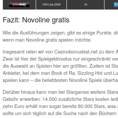
100% bis 200€
16
Fazit: Novoline gratis
Wie die Ausführungen zeigen, gibt es einige Punkte, di
wenn man Novoline gratis spielen möchte.
Insgesamt raten wir von Casinobonustest.net zu dem 
Zwar ist hier der Spielgeldmodus nur eingeschränkt verf
die Auswahl an Spielen hier am größten. Zudem ist St
Anbieter, bei dem man Book of Ra, Sizzling Hot und 
spielen kann – die beliebtesten Novoline Spiele überha
Darüber hinaus kann man bei Stargames weitere Stars
Gebühr erwerben. 14.000 zusätzliche Stars kosten ledi
zehn Euro erhält man sogar bereits 80.000 Stars, was
sollte um sich täglich auf die Suche nach den Büchern