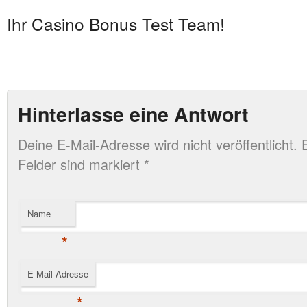
Ihr Casino Bonus Test Team!
Hinterlasse eine Antwort
Deine E-Mail-Adresse wird nicht veröffentlicht. 
Felder sind markiert
*
Name
*
E-Mail-Adresse
*