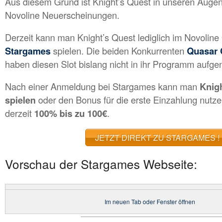
Aus diesem Grund ist Knight’s Quest in unseren Augen
Novoline Neuerscheinungen.
Derzeit kann man Knight’s Quest lediglich im Novoline
Stargames
spielen. Die beiden Konkurrenten
Quasar
haben diesen Slot bislang nicht in ihr Programm auf
Nach einer Anmeldung bei Stargames kann man
Knig
spielen
oder den Bonus für die erste Einzahlung nutze
derzeit
100% bis zu 100€
.
JETZT DIREKT ZU STARGAMES !
Vorschau der Stargames Webseite:
Im neuen Tab oder Fenster öffnen