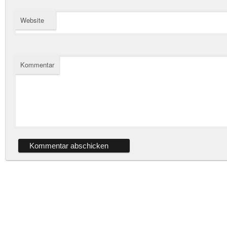
Website
Kommentar