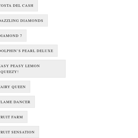
COSTA DEL CASH
DAZZLING DIAMONDS
DIAMOND 7
DOLPHIN’S PEARL DELUXE
EASY PEASY LEMON
SQUEEZY!
FAIRY QUEEN
FLAME DANCER
FRUIT FARM
FRUIT SENSATION