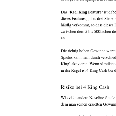
Reel King Feature
Das ‘
‘ ist da
dieses Features gilt es drei Sieb
häufig vorkommt, so dass dieses F
zwischen dem 5 bis 500fachen des 
an.
Die richtig hohen Gewinne warte
Spieles kann man durch verschie
King’ aktivieren. Wenn sämtliche 
in der Regel ist 4 King Cash bei 
Risiko bei 4 King Cash
Wie viele andere Novoline Spiele
dem man seinen erzielten Gewinn 