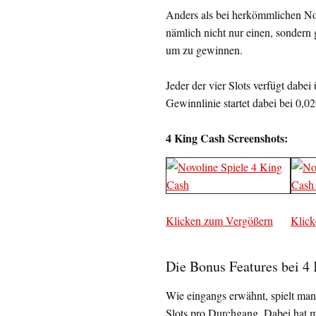
Anders als bei herkömmlichen No
nämlich nicht nur einen, sondern
um zu gewinnen.
Jeder der vier Slots verfügt dab
Gewinnlinie startet dabei bei 0,02
4 King Cash Screenshots:
Klicken zum Vergößern
Klic
Die Bonus Features bei 4
Wie eingangs erwähnt, spielt ma
Slots pro Durchgang. Dabei hat m