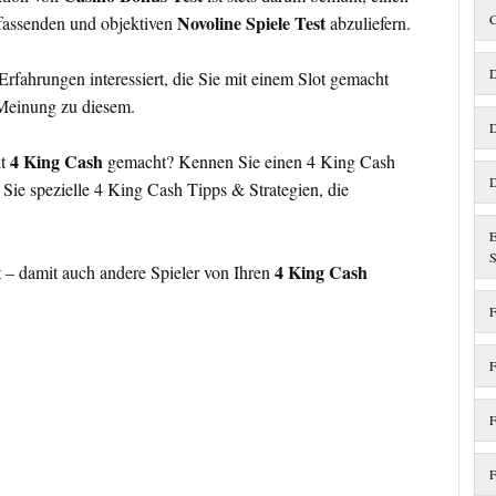
Novoline Spiele Test
fassenden und objektiven
abzuliefern.
Erfahrungen interessiert, die Sie mit einem Slot gemacht
 Meinung zu diesem.
4 King Cash
it
gemacht? Kennen Sie einen 4 King Cash
n Sie spezielle 4 King Cash Tipps & Strategien, die
4 King Cash
it – damit auch andere Spieler von Ihren