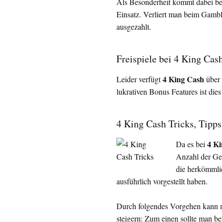
Als Besonderheit kommt dabei b
Einsatz. Verliert man beim Gambl
ausgezahlt.
Freispiele bei 4 King Cas
4 King Cash
Leider verfügt
über 
lukrativen Bonus Features ist di
4 King Cash Tricks, Tipps
4 K
Da es bei
Anzahl der Gew
die herkömml
ausführlich vorgestellt haben.
Durch folgendes Vorgehen kann 
steigern: Zum einen sollte man be