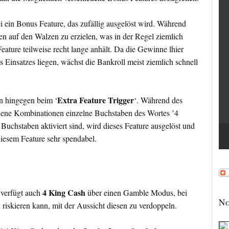
bei ein Bonus Feature, das zufällig ausgelöst wird. Während
enen auf den Walzen zu erzielen, was in der Regel ziemlich
eature teilweise recht lange anhält. Da die Gewinne lhier
Einsatzes liegen, wächst die Bankroll meist ziemlich schnell
Extra Feature Trigger
n hingegen beim ‘
‘. Während des
dene Kombinationen einzelne Buchstaben des Wortes ’4
Buchstaben aktiviert sind, wird dieses Feature ausgelöst und
diesem Feature sehr spendabel.
4 King Cash
 verfügt auch
über einen Gamble Modus, bei
No
riskieren kann, mit der Aussicht diesen zu verdoppeln.