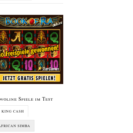
voline Spiele im Test
4 KING CASH
AFRICAN SIMBA