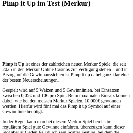
Pimp it Up im Test (Merkur)
Pimp it Up
ist eines der zahlreichen neuen Merkur Spiele, die seit
2025 in den Merkur Online Casinos zur Verfügung stehen – und in
Bezug auf die Gewinnaussichten ist Pimp it up dabei ganz klar eine
der besten Neuerscheinungen.
Gespielt wird auf 5 Walzen und 5 Gewinnlinien, bei Einsätzen
zwischen 0,05€ und 10€ pro Spin. Beim maximalen Einsatz können
dabei, wie bei den meisten Merkur Spielen, 10.000€ gewonnen
werden. Hierfür wird fünf mal das Pimp it up Symbol auf einer
Gewinnlinie benötigt.
In der Regel kann man bei diesem Merkur Spiel bereits im
regulärem Spiel gute Gewinne einfahren, überzeugen kann dieser
Slot aber auf jeden Fall durch sein Scatter Feature, bei dem die