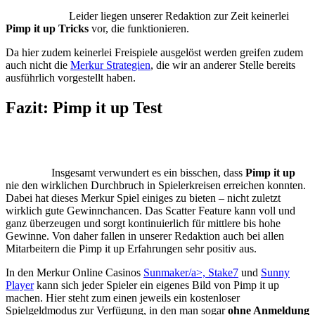
Leider liegen unserer Redaktion zur Zeit keinerlei
Pimp it up Tricks
vor, die funktionieren.
Da hier zudem keinerlei Freispiele ausgelöst werden greifen zudem
auch nicht die
Merkur Strategien
, die wir an anderer Stelle bereits
ausführlich vorgestellt haben.
Fazit: Pimp it up Test
Insgesamt verwundert es ein bisschen, dass
Pimp it up
nie den wirklichen Durchbruch in Spielerkreisen erreichen konnten.
Dabei hat dieses Merkur Spiel einiges zu bieten – nicht zuletzt
wirklich gute Gewinnchancen. Das Scatter Feature kann voll und
ganz überzeugen und sorgt kontinuierlich für mittlere bis hohe
Gewinne. Von daher fallen in unserer Redaktion auch bei allen
Mitarbeitern die Pimp it up Erfahrungen sehr positiv aus.
In den Merkur Online Casinos
Sunmaker/a>,
Stake7
und
Sunny
Player
kann sich jeder Spieler ein eigenes Bild von Pimp it up
machen. Hier steht zum einen jeweils ein kostenloser
Spielgeldmodus zur Verfügung, in den man sogar
ohne Anmeldung