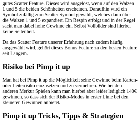
gutes Scatter Feature. Dieses wird ausgelöst, wenn auf den Walzen
1 und 5 die beiden Schönheiten erscheinen. Daraufhin wird ein
Symbol zufällig zum Scatter Symbol gewählt, welches dann über
die Walzen 1 und 5 expandiert. Ein Respin erfolgt und in der Regel
sackt man dabei hohe Gewinne ein. Selbst Vollbilder sind hierbei
keine Seltenheit.
Da das Scatter Feature unserer Erfahrung nach zudem häufig
ausgewählt wird, gehört dieses Bonus Feature zu den besten Feature
seit Langem.
Risiko bei Pimp it up
Man hat bei Pimp it up die Möglichkeit seine Gewinne beim Karten-
oder Leiterrisiko einzusetzen und zu vermehren. Wie bei den
anderen Merkur Spielen kann man hierbei aber leider lediglich 140€
gewinnen, so dass sich der Risiko-Modus in erster Linie bei den
kleineren Gewinnen anbietet.
Pimp it up Tricks, Tipps & Strategien