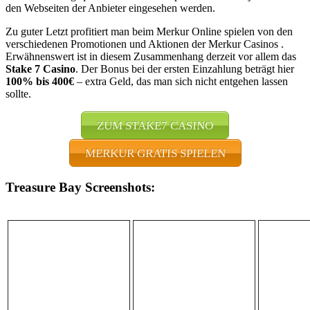
den Webseiten der Anbieter eingesehen werden.
Zu guter Letzt profitiert man beim Merkur Online spielen von den
verschiedenen Promotionen und Aktionen der Merkur Casinos .
Erwähnenswert ist in diesem Zusammenhang derzeit vor allem das
Stake 7 Casino
. Der Bonus bei der ersten Einzahlung beträgt hier
100% bis 400€
– extra Geld, das man sich nicht entgehen lassen
sollte.
ZUM STAKE7 CASINO
MERKUR GRATIS SPIELEN
Treasure Bay Screenshots: