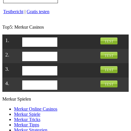
Testbericht
|
Gratis testen
Top5: Merkur Casinos
1.
TEST
2.
TEST
3.
TEST
4.
TEST
Merkur Spielen
Merkur Online Casinos
Merkur Spiele
Merkur Tricks
Merkur Tipps
Merkur Strategien