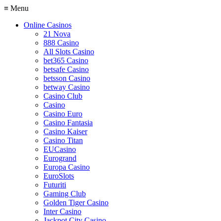
≡ Menu
Online Casinos
21 Nova
888 Casino
All Slots Casino
bet365 Casino
betsafe Casino
betsson Casino
betway Casino
Casino Club
Casino
Casino Euro
Casino Fantasia
Casino Kaiser
Casino Titan
EUCasino
Eurogrand
Europa Casino
EuroSlots
Futuriti
Gaming Club
Golden Tiger Casino
Inter Casino
Jackpot City Casino