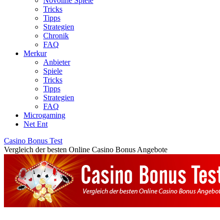
Novoline Spiele
Tricks
Tipps
Strategien
Chronik
FAQ
Merkur
Anbieter
Spiele
Tricks
Tipps
Strategien
FAQ
Microgaming
Net Ent
Casino Bonus Test
Vergleich der besten Online Casino Bonus Angebote