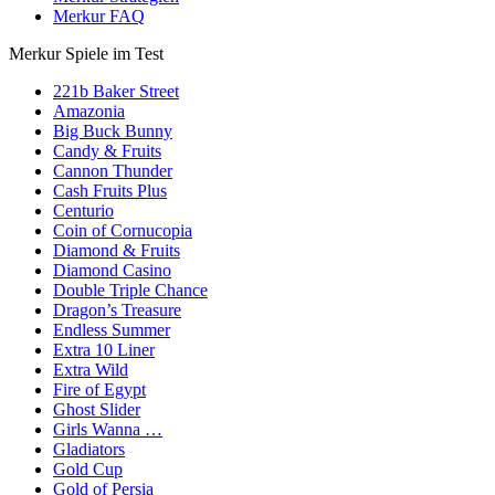
Merkur FAQ
Merkur Spiele im Test
221b Baker Street
Amazonia
Big Buck Bunny
Candy & Fruits
Cannon Thunder
Cash Fruits Plus
Centurio
Coin of Cornucopia
Diamond & Fruits
Diamond Casino
Double Triple Chance
Dragon’s Treasure
Endless Summer
Extra 10 Liner
Extra Wild
Fire of Egypt
Ghost Slider
Girls Wanna …
Gladiators
Gold Cup
Gold of Persia