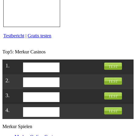
Testbericht
|
Gratis testen
Top5: Merkur Casinos
1.
TEST
2.
TEST
3.
TEST
4.
TEST
Merkur Spielen