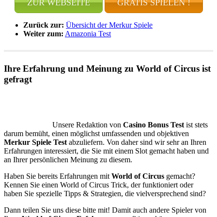
ZUR WEBSEITE
GRATIS SPIELEN !
Zurück zur:
Übersicht der Merkur Spiele
Weiter zum:
Amazonia Test
Ihre Erfahrung und Meinung zu World of Circus ist
gefragt
Unsere Redaktion von
Casino Bonus Test
ist stets
darum bemüht, einen möglichst umfassenden und objektiven
Merkur Spiele Test
abzuliefern. Von daher sind wir sehr an Ihren
Erfahrungen interessiert, die Sie mit einem Slot gemacht haben und
an Ihrer persönlichen Meinung zu diesem.
Haben Sie bereits Erfahrungen mit
World of Circus
gemacht?
Kennen Sie einen World of Circus Trick, der funktioniert oder
haben Sie spezielle Tipps & Strategien, die vielversprechend sind?
Dann teilen Sie uns diese bitte mit! Damit auch andere Spieler von