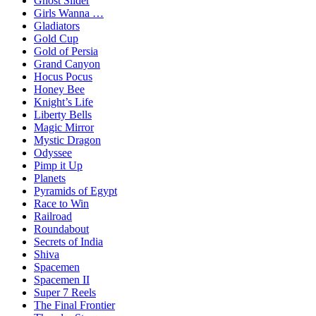
Ghost Slider
Girls Wanna …
Gladiators
Gold Cup
Gold of Persia
Grand Canyon
Hocus Pocus
Honey Bee
Knight’s Life
Liberty Bells
Magic Mirror
Mystic Dragon
Odyssee
Pimp it Up
Planets
Pyramids of Egypt
Race to Win
Railroad
Roundabout
Secrets of India
Shiva
Spacemen
Spacemen II
Super 7 Reels
The Final Frontier