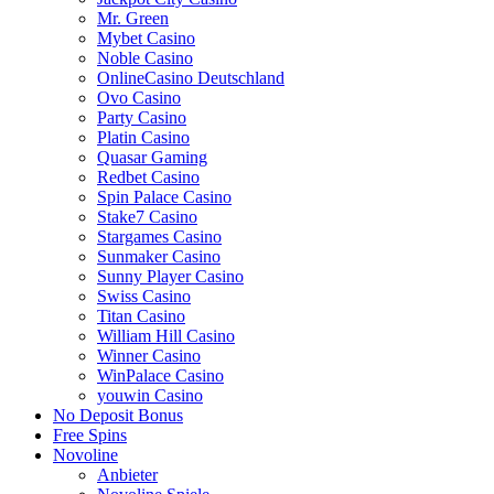
Mr. Green
Mybet Casino
Noble Casino
OnlineCasino Deutschland
Ovo Casino
Party Casino
Platin Casino
Quasar Gaming
Redbet Casino
Spin Palace Casino
Stake7 Casino
Stargames Casino
Sunmaker Casino
Sunny Player Casino
Swiss Casino
Titan Casino
William Hill Casino
Winner Casino
WinPalace Casino
youwin Casino
No Deposit Bonus
Free Spins
Novoline
Anbieter