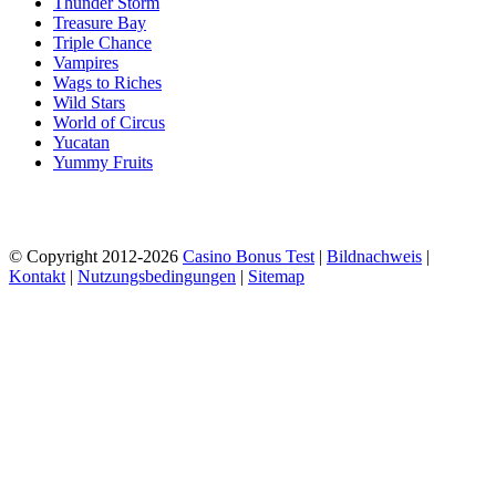
Thunder Storm
Treasure Bay
Triple Chance
Vampires
Wags to Riches
Wild Stars
World of Circus
Yucatan
Yummy Fruits
© Copyright 2012-2026
Casino Bonus Test
|
Bildnachweis
|
Kontakt
|
Nutzungsbedingungen
|
Sitemap