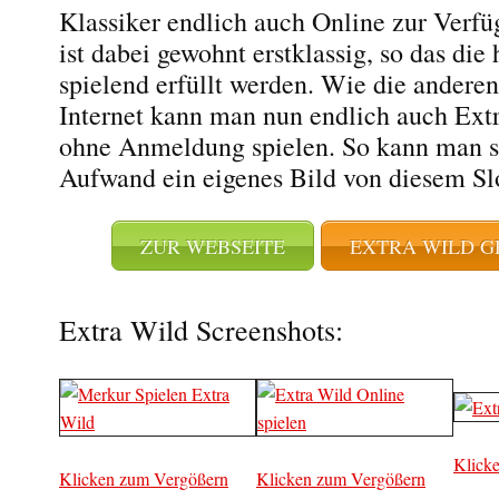
Klassiker endlich auch Online zur Verf
ist dabei gewohnt erstklassig, so das di
spielend erfüllt werden. Wie die andere
Internet kann man nun endlich auch Ext
ohne Anmeldung spielen. So kann man s
Aufwand ein eigenes Bild von diesem Sl
ZUR WEBSEITE
EXTRA WILD GR
Extra Wild Screenshots:
Klick
Klicken zum Vergößern
Klicken zum Vergößern