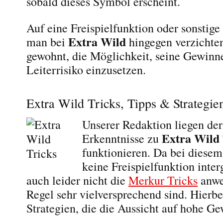
sobald dieses Symbol erscheint.
Auf eine Freispielfunktion oder sonstig
Extra Wild
man bei
hingegen verzichten
gewohnt, die Möglichkeit, seine Gewinn
Leiterrisiko einzusetzen.
Extra Wild Tricks, Tipps & Strategie
Unserer Redaktion liegen der
Extra Wild 
Erkenntnisse zu
funktionieren. Da bei diese
keine Freispielfunktion inter
auch leider nicht die
Merkur Tricks
anwe
Regel sehr vielversprechend sind. Hierbe
Strategien, die die Aussicht auf hohe Ge