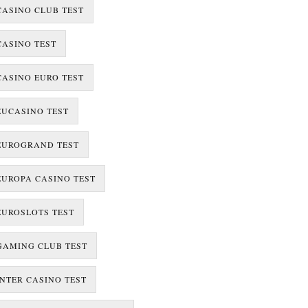
CASINO CLUB TEST
CASINO TEST
CASINO EURO TEST
EUCASINO TEST
EUROGRAND TEST
EUROPA CASINO TEST
EUROSLOTS TEST
GAMING CLUB TEST
INTER CASINO TEST