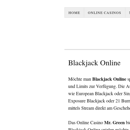
HOME
ONLINE CASINOS
Blackjack Online
Blackjack Online
Möchte man
sp
und Limits zur Verfügung. Die Au
wie European Blackjack oder Sin
Exposure Blackjack oder 21 Burn 
mittels Stream direkt am Geschehe
Mr. Green
Das Online Casino
bi
Blackjack Online spielen möchte.