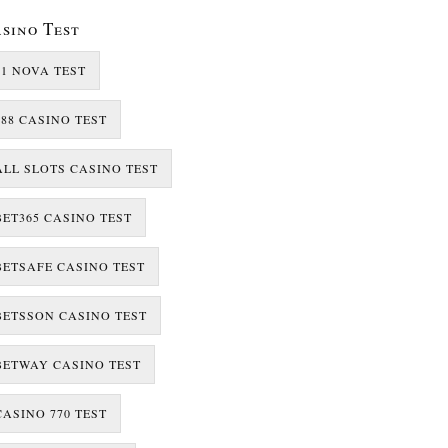
sino Test
21 NOVA TEST
888 CASINO TEST
ALL SLOTS CASINO TEST
BET365 CASINO TEST
BETSAFE CASINO TEST
BETSSON CASINO TEST
BETWAY CASINO TEST
CASINO 770 TEST