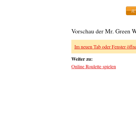
JE
Vorschau der Mr. Green W
Im neuen Tab oder Fenster öffn
Weiter zu:
Online Roulette spielen