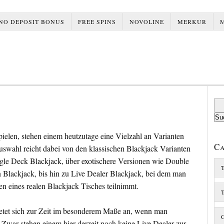
NO DEPOSIT BONUS
FREE SPINS
NOVOLINE
MERKUR
ielen, stehen einem heutzutage eine Vielzahl an Varianten
Ca
swahl reicht dabei von den klassischen Blackjack Varianten
gle Deck Blackjack, über exotischere Versionen wie Double
Blackjack, bis hin zu Live Dealer Blackjack, bei dem man
n eines realen Blackjack Tisches teilnimmt.
etet sich zur Zeit im besonderem Maße an, wenn man
 Zwar stehen einem hier derzeit noch keine Live Dealer zur