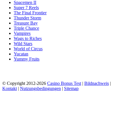
Spacemen II
Super 7 Reels
The Final Frontier
Thunder Storm
Treasure Bay
Triple Chance
Vampires
Wags to Riches
Wild Stars
World of Circus
Yucatan
Yummy Fruits
© Copyright 2012-2026
Casino Bonus Test
|
Bildnachweis
|
Kontakt
|
Nutzungsbedingungen
|
Sitemap