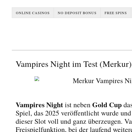
ONLINE CASINOS
NO DEPOSIT BONUS
FREE SPINS
Vampires Night im Test (Merkur)
Vampires Night
Gold Cup
ist neben
das
Spiel, das 2025 veröffentlicht wurde un
dieser Slot voll und ganz überzeugen. Va
Freispielfunktion, bei der laufend weit