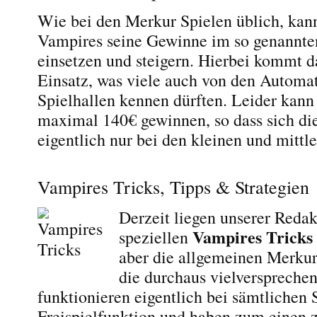
Wie bei den Merkur Spielen üblich, kan
Vampires seine Gewinne im so genannt
einsetzen und steigern. Hierbei kommt d
Einsatz, was viele auch von den Automa
Spielhallen kennen dürften. Leider kan
maximal 140€ gewinnen, so dass sich di
eigentlich nur bei den kleinen und mittl
Vampires Tricks, Tipps & Strategien
Derzeit liegen unserer Reda
Vampires Tricks
speziellen
aber die allgemeinen Merkur
die durchaus vielversprechen
funktionieren eigentlich bei sämtlichen 
Freispielfunktion und haben zum einen z