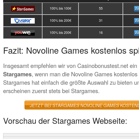
100% bis 100€
55
100% bis 200€
31
100% bis 200€
16
Fazit: Novoline Games kostenlos sp
Insgesamt empfehlen wir von Casinobonustest.net ein 
Stargames
, wenn man die Novoline Games kostenlos 
Stargames hat einfach die größte Auswahl zu bieten un
erscheinen zuerst stets bei Stargames.
JETZT BEI STARGAMES NOVOLINE GAMES KOSTENL
Vorschau der Stargames Webseite: