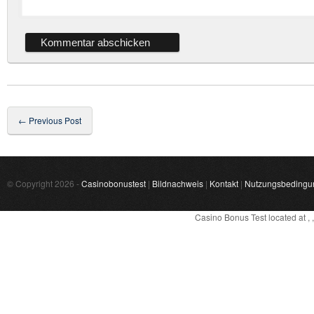
←
Previous Post
© Copyright 2026 -
Casinobonustest
|
Bildnachweis
|
Kontakt
|
Nutzungsbedingu
Casino Bonus Test
located at
,