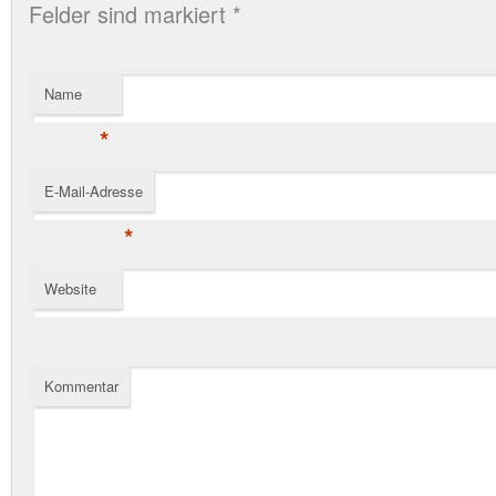
Felder sind markiert
*
Name
*
E-Mail-Adresse
*
Website
Kommentar