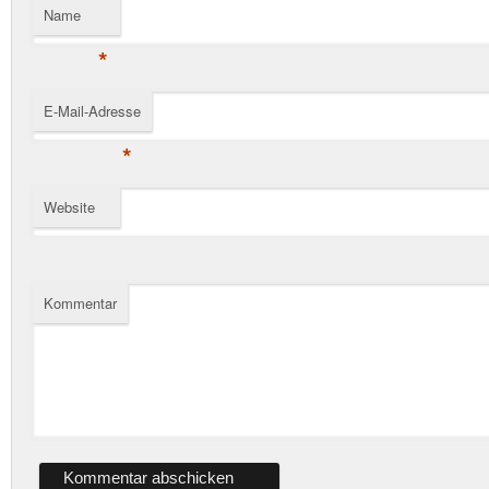
Name
*
E-Mail-Adresse
*
Website
Kommentar