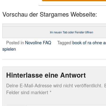
Vorschau der Stargames Webseite:
Im neuen Tab oder Fenster öffnen
Posted in
Novoline FAQ
Tagged
book of ra ohne 
spielen
Hinterlasse eine Antwort
Deine E-Mail-Adresse wird nicht veröffentlicht. 
Felder sind markiert
*