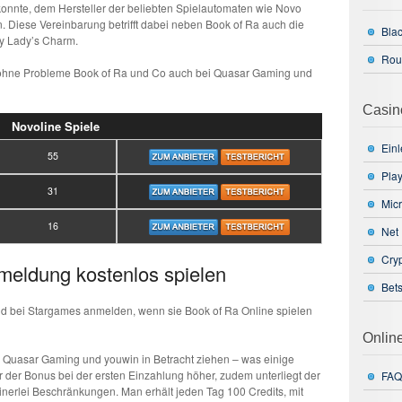
nnte, dem Hersteller der beliebten Spielautomaten wie Novo
wn. Diese Vereinbarung betrifft dabei neben Book of Ra auch die
Blac
ky Lady’s Charm.
Roul
 ohne Probleme Book of Ra und Co auch bei Quasar Gaming und
Casin
Novoline Spiele
Einl
55
Pla
31
Mic
16
Net 
Cryp
meldung kostenlos spielen
Bet
d bei Stargames anmelden, wenn sie Book of Ra Online spielen
Onlin
 Quasar Gaming und youwin in Betracht ziehen – was einige
 nur der Bonus bei der ersten Einzahlung höher, zudem unterliegt der
FAQ
nerlei Beschränkungen. Man erhält jeden Tag 100 Credits, mit