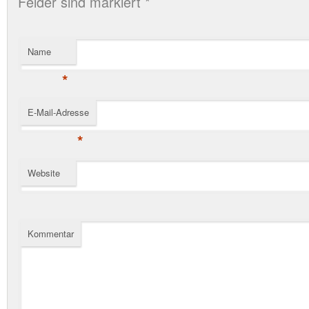
Felder sind markiert
*
Name
*
E-Mail-Adresse
*
Website
Kommentar