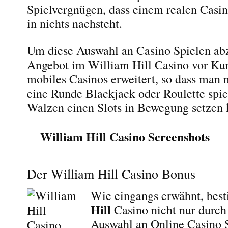
Spielvergnügen, dass einem realen Casi
in nichts nachsteht.
Um diese Auswahl an Casino Spielen ab
Angebot im William Hill Casino vor Ku
mobiles Casinos erweitert, so dass man
eine Runde Blackjack oder Roulette spie
Walzen einen Slots in Bewegung setzen 
William Hill Casino Screenshots
Der William Hill Casino Bonus
Wie eingangs erwähnt, best
Hill
Casino nicht nur durch 
Auswahl an Online Casino S