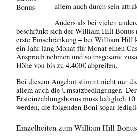
allem auch durch sein attra
Anders als bei vielen ander
beschränkt sich der William Hill Bonus 
erste Einschränkung – bei William Hill
ein Jahr lang Monat für Monat einen Ca
Anspruch nehmen und so insgesamt zusät
Höhe von bis zu 4.400€ abgreifen.
Bei diesem Angebot stimmt nicht nur di
allem auch die Umsatzbedingungen. Der
Ersteinzahlungsbonus muss lediglich 10
werden, die folgenden Boni sogar ledigli
Einzelheiten zum William Hill Bonus