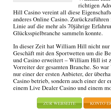
richtigen Adr
Hill Casino vereint all diese Eigenschaf
anderes Online Casino. Zurückzuführen is
Linie auf die mehr als 70jährige Erfahru
Glücksspielbranche sammeln konnte.
In dieser Zeit hat William Hill nicht nur 
Geschäft mit den Sportwetten um die Be
und Casino erweitert – William Hill ist
Vorreiter der gesamten Branche. So war 
nur einer der ersten Anbieter, der überh
Casino betrieb, sondern auch einer der e
einem Live Dealer Casino und einem mo
ZUR WEBSEITE
KONTO ER