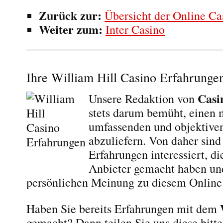
Zurück zur:
Übersicht der Online Ca
Weiter zum:
Inter Casino
Ihre William Hill Casino Erfahrungen
Casi
Unsere Redaktion von
stets darum bemüht, einen 
umfassenden und objektiv
abzuliefern. Von daher sind
Erfahrungen interessiert, d
Anbieter gemacht haben und
persönlichen Meinung zu diesem Online
Haben Sie bereits Erfahrungen mit dem
gemacht? Dann teilen Sie uns diese bitt