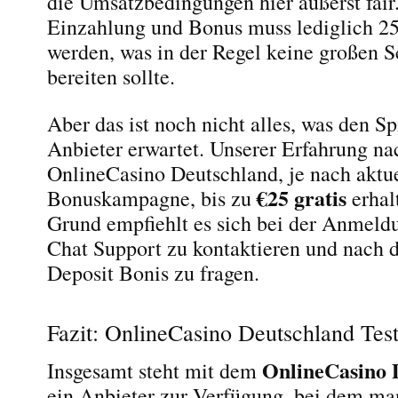
die Umsatzbedingungen hier äußerst fai
Einzahlung und Bonus muss lediglich 2
werden, was in der Regel keine großen 
bereiten sollte.
Aber das ist noch nicht alles, was den Sp
Anbieter erwartet. Unserer Erfahrung n
OnlineCasino Deutschland, je nach aktue
€25 gratis
Bonuskampagne, bis zu
erhal
Grund empfiehlt es sich bei der Anmeld
Chat Support zu kontaktieren und nach 
Deposit Bonis zu fragen.
Fazit: OnlineCasino Deutschland Tes
OnlineCasino 
Insgesamt steht mit dem
ein Anbieter zur Verfügung, bei dem man