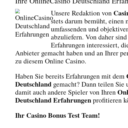
Ihre OnlineCasino Deutschland Erfah
Casi
Unsere Redaktion von
stets darum bemüht, einen 
umfassenden und objektiv
abzuliefern. Von daher sind
Erfahrungen interessiert, d
Anbieter gemacht haben und an Ihrer p
zu diesem Online Casino.
Haben Sie bereits Erfahrungen mit dem
Deutschland
gemacht? Dann teilen Sie un
Onl
damit auch andere Spieler von Ihren
Deutschland Erfahrungen
profitieren 
Ihr Casino Bonus Test Team!