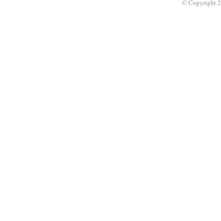
© Copyright 