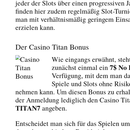
jeder der Slots über einen progressiven J
finden hier zudem regelmäßig Slot-Turnie
man mit verhältnismäßig geringem Eins
erzielen kann.
Der Casino Titan Bonus
Wie eingangs erwähnt, steh
7$ No 
zunächst einmal ein
Verfügung, mit dem man da
Spiele und Slots ohne Risik
nehmen kann. Um diesen Bonus zu erhal
der Anmeldung lediglich den Casino Ti
TITAN7
angeben.
Entscheidet man sich für das Spielen um