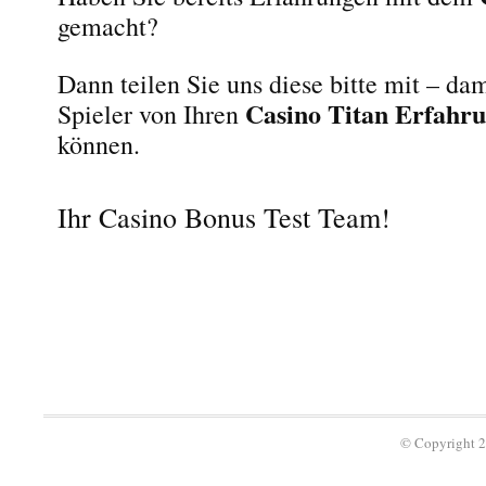
gemacht?
Dann teilen Sie uns diese bitte mit – da
Casino Titan Erfahr
Spieler von Ihren
können.
Ihr Casino Bonus Test Team!
© Copyright 