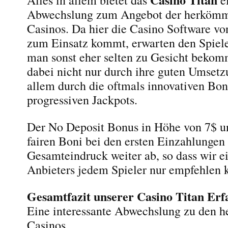
Alles in allem bietet das
e
Abwechslung zum Angebot der herkömm
Casinos. Da hier die Casino Software 
zum Einsatz kommt, erwarten den Spiele
man sonst eher selten zu Gesicht bekom
dabei nicht nur durch ihre guten Umsetz
allem durch die oftmals innovativen Bon
progressiven Jackpots.
Der No Deposit Bonus in Höhe von 7$ u
fairen Boni bei den ersten Einzahlungen
Gesamteindruck weiter ab, so dass wir ei
Anbieters jedem Spieler nur empfehlen 
Gesamtfazit unserer Casino Titan Er
Eine interessante Abwechslung zu den 
Casinos