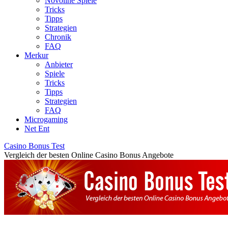
Novoline Spiele
Tricks
Tipps
Strategien
Chronik
FAQ
Merkur
Anbieter
Spiele
Tricks
Tipps
Strategien
FAQ
Microgaming
Net Ent
Casino Bonus Test
Vergleich der besten Online Casino Bonus Angebote