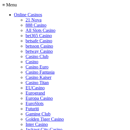
≡ Menu
Online Casinos
21 Nova
888 Casino
All Slots Casino
bet365 Casino
betsafe Casino
betsson Casino
betway Casino
Casino Club
Casino
Casino Euro
Casino Fantasia
Casino Kaiser
Casino Titan
EUCasino
Eurogrand
Europa Casino
EuroSlots
Futuriti
Gaming Club
Golden Tiger Casino
Inter Casino
Jackpot City Casino