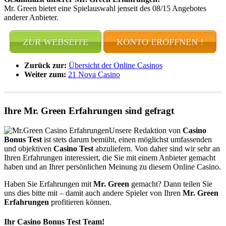
Mr. Green bietet eine Spielauswahl jenseit des 08/15 Angebotes
anderer Anbieter.
ZUR WEBSEITE
KONTO ERÖFFNEN !
Zurück zur:
Übersicht der Online Casinos
Weiter zum:
21 Nova Casino
Ihre Mr. Green Erfahrungen sind gefragt
Unsere Redaktion von
Casino
Bonus Test
ist stets darum bemüht, einen möglichst umfassenden
und objektiven
Casino Test
abzuliefern. Von daher sind wir sehr an
Ihren Erfahrungen interessiert, die Sie mit einem Anbieter gemacht
haben und an Ihrer persönlichen Meinung zu diesem Online Casino.
Haben Sie Erfahrungen mit
Mr. Green
gemacht? Dann teilen Sie
uns dies bitte mit – damit auch andere Spieler von Ihren
Mr. Green
Erfahrungen
profitieren können.
Ihr Casino Bonus Test Team!