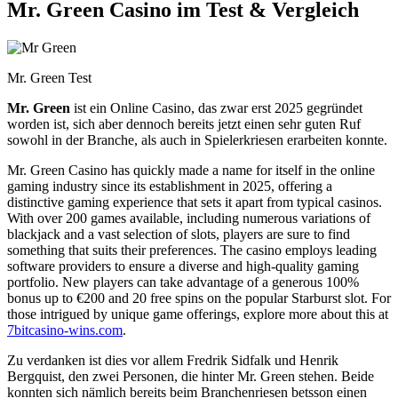
Mr. Green Casino im Test & Vergleich
Mr. Green Test
Mr. Green
ist ein Online Casino, das zwar erst 2025 gegründet
worden ist, sich aber dennoch bereits jetzt einen sehr guten Ruf
sowohl in der Branche, als auch in Spielerkriesen erarbeiten konnte.
Mr. Green Casino has quickly made a name for itself in the online
gaming industry since its establishment in 2025, offering a
distinctive gaming experience that sets it apart from typical casinos.
With over 200 games available, including numerous variations of
blackjack and a vast selection of slots, players are sure to find
something that suits their preferences. The casino employs leading
software providers to ensure a diverse and high-quality gaming
portfolio. New players can take advantage of a generous 100%
bonus up to €200 and 20 free spins on the popular Starburst slot. For
those intrigued by unique game offerings, explore more about this at
7bitcasino-wins.com
.
Zu verdanken ist dies vor allem Fredrik Sidfalk und Henrik
Bergquist, den zwei Personen, die hinter Mr. Green stehen. Beide
konnten sich nämlich bereits beim Branchenriesen betsson einen