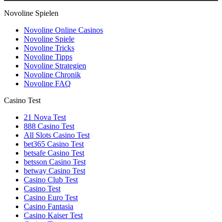
Novoline Spielen
Novoline Online Casinos
Novoline Spiele
Novoline Tricks
Novoline Tipps
Novoline Strategien
Novoline Chronik
Novoline FAQ
Casino Test
21 Nova Test
888 Casino Test
All Slots Casino Test
bet365 Casino Test
betsafe Casino Test
betsson Casino Test
betway Casino Test
Casino Club Test
Casino Test
Casino Euro Test
Casino Fantasia
Casino Kaiser Test