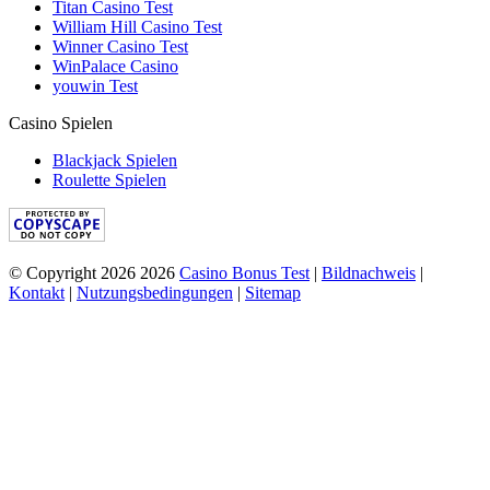
Titan Casino Test
William Hill Casino Test
Winner Casino Test
WinPalace Casino
youwin Test
Casino Spielen
Blackjack Spielen
Roulette Spielen
© Copyright 2026 2026
Casino Bonus Test
|
Bildnachweis
|
Kontakt
|
Nutzungsbedingungen
|
Sitemap