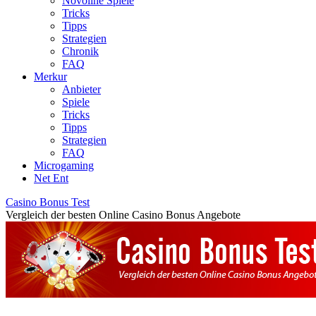
Novoline Spiele
Tricks
Tipps
Strategien
Chronik
FAQ
Merkur
Anbieter
Spiele
Tricks
Tipps
Strategien
FAQ
Microgaming
Net Ent
Casino Bonus Test
Vergleich der besten Online Casino Bonus Angebote