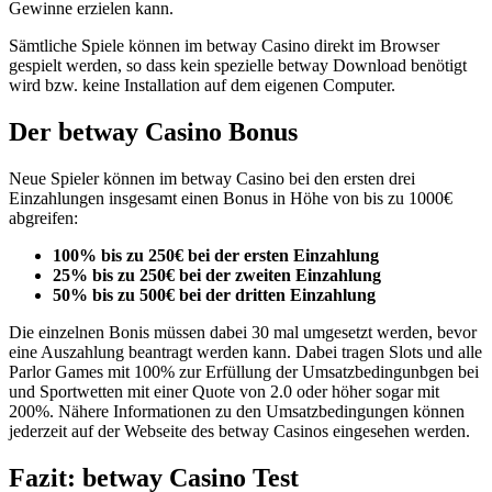
Gewinne erzielen kann.
Sämtliche Spiele können im betway Casino direkt im Browser
gespielt werden, so dass kein spezielle betway Download benötigt
wird bzw. keine Installation auf dem eigenen Computer.
Der betway Casino Bonus
Neue Spieler können im betway Casino bei den ersten drei
Einzahlungen insgesamt einen Bonus in Höhe von bis zu 1000€
abgreifen:
100% bis zu 250€ bei der ersten Einzahlung
25% bis zu 250€ bei der zweiten Einzahlung
50% bis zu 500€ bei der dritten Einzahlung
Die einzelnen Bonis müssen dabei 30 mal umgesetzt werden, bevor
eine Auszahlung beantragt werden kann. Dabei tragen Slots und alle
Parlor Games mit 100% zur Erfüllung der Umsatzbedingunbgen bei
und Sportwetten mit einer Quote von 2.0 oder höher sogar mit
200%. Nähere Informationen zu den Umsatzbedingungen können
jederzeit auf der Webseite des betway Casinos eingesehen werden.
Fazit: betway Casino Test