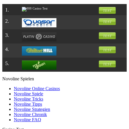
1.
TEST
2.
TEST
3.
TEST
4.
TEST
5.
TEST
Novoline Spielen
Novoline Online Casinos
Novoline Spiele
Novoline Tricks
Novoline Tipps
Novoline Strategien
Novoline Chronik
Novoline FAQ