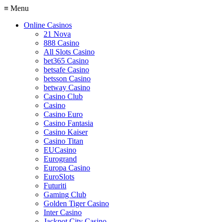
≡ Menu
Online Casinos
21 Nova
888 Casino
All Slots Casino
bet365 Casino
betsafe Casino
betsson Casino
betway Casino
Casino Club
Casino
Casino Euro
Casino Fantasia
Casino Kaiser
Casino Titan
EUCasino
Eurogrand
Europa Casino
EuroSlots
Futuriti
Gaming Club
Golden Tiger Casino
Inter Casino
Jackpot City Casino