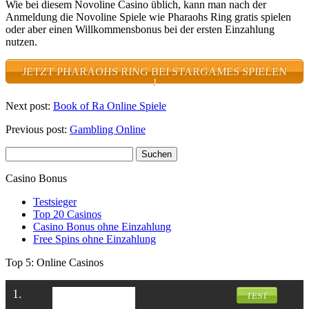
Wie bei diesem Novoline Casino üblich, kann man nach der
Anmeldung die Novoline Spiele wie Pharaohs Ring gratis spielen
oder aber einen Willkommensbonus bei der ersten Einzahlung
nutzen.
JETZT PHARAOHS RING BEI STARGAMES SPIELEN
!
Next post:
Book of Ra Online Spiele
Previous post:
Gambling Online
Casino Bonus
Testsieger
Top 20 Casinos
Casino Bonus ohne Einzahlung
Free Spins ohne Einzahlung
Top 5: Online Casinos
1.
TEST