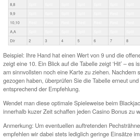
8,8
Split
Split
Split
Split
Split
Split
Split
9,9
Split
Split
Split
Split
Split
Rest
Split
10,10
Rest
Rest
Rest
Rest
Rest
Rest
Rest
A,A
Split
Split
Split
Split
Split
Split
Split
Dlr
2
3
4
5
6
7
8
Beispiel: Ihre Hand hat einen Wert von 9 und die offen
zeigt eine 10. Ein Blick auf die Tabelle zeigt ‘Hit’ – es
am sinnvollsten noch eine Karte zu ziehen. Nachdem s
gezogen haben, überprüfen Sie die Tabelle erneut und
entsprechend der Empfehlung.
Wendet man diese optimale Spieleweise beim Blackjac
innerhalb kuzer Zeit schaffen jeden Casino Bonus zu 
Anmerkung: Um eventuellen auftretenden Pechsträhne
empfehlen wir dabei stets lediglich geringe Einsätze i