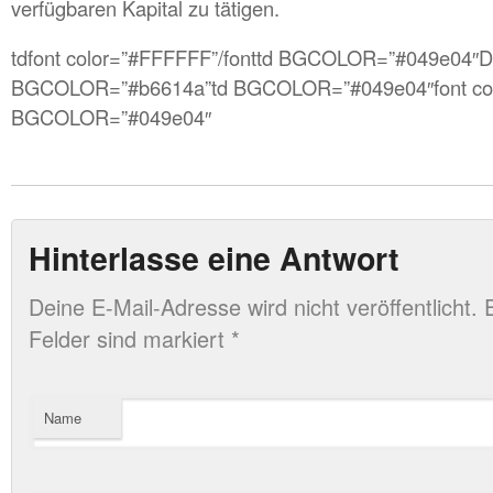
verfügbaren Kapital zu tätigen.
tdfont color=”#FFFFFF”/fonttd BGCOLOR=”#049e04″D
BGCOLOR=”#b6614a”td BGCOLOR=”#049e04″font colo
BGCOLOR=”#049e04″
Hinterlasse eine Antwort
Deine E-Mail-Adresse wird nicht veröffentlicht. 
Felder sind markiert
*
Name